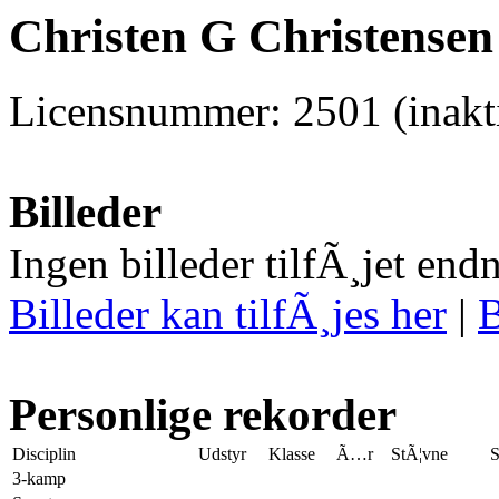
Christen G Christensen
Licensnummer: 2501 (inakti
Billeder
Ingen billeder tilfÃ¸jet end
Billeder kan tilfÃ¸jes her
|
B
Personlige rekorder
Disciplin
Udstyr
Klasse
Ã…r
StÃ¦vne
S
3-kamp