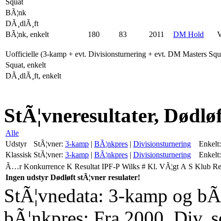
Squat
BÃ¦nk
DÃ¸dlÃ¸ft
BÃ¦nk, enkelt
180
83
2011
DM Hold
Uofficielle (3-kamp + evt. Divisionsturnering + evt. DM Masters Sq
Squat, enkelt
DÃ¸dlÃ¸ft, enkelt
StÃ¦vneresultater, Dødlø
Alle
Udstyr
StÃ¦vner:
3-kamp
|
BÃ¦nkpres
|
Divisionsturnering
Enkelt:
Klassisk
StÃ¦vner:
3-kamp
|
BÃ¦nkpres
|
Divisionsturnering
Enkelt:
Ã…r
Konkurrence
K
Resultat
IPF-P
Wilks
#
Kl.
VÃ¦gt
A
S
Klub
R
Ingen udstyr Dødløft stÃ¦vner resulater!
StÃ¦vnedata: 3-kamp og bÃ¦
bÃ¦nkpres: Fra 2000. Div. 