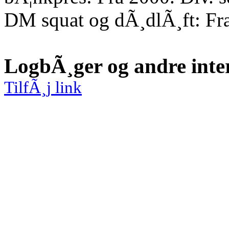
DM squat og dÃ¸dlÃ¸ft: Fr
LogbÃ¸ger og andre inte
TilfÃ¸j link