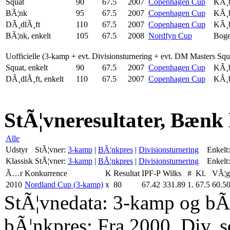
Squat
90
67.5
2007
Copenhagen Cup
KÃ¸
BÃ¦nk
95
67.5
2007
Copenhagen Cup
KÃ¸
DÃ¸dlÃ¸ft
110
67.5
2007
Copenhagen Cup
KÃ¸
BÃ¦nk, enkelt
105
67.5
2008
Nordfyn Cup
Boge
Uofficielle (3-kamp + evt. Divisionsturnering + evt. DM Masters Sq
Squat, enkelt
90
67.5
2007
Copenhagen Cup
KÃ¸
DÃ¸dlÃ¸ft, enkelt
110
67.5
2007
Copenhagen Cup
KÃ¸
StÃ¦vneresultater, Bænk 
Alle
Udstyr
StÃ¦vner:
3-kamp
|
BÃ¦nkpres
|
Divisionsturnering
Enkelt:
Klassisk
StÃ¦vner:
3-kamp
|
BÃ¦nkpres
|
Divisionsturnering
Enkelt:
Ã…r
Konkurrence
K
Resultat
IPF-P
Wilks
#
Kl.
VÃ¦g
2010
Nordland Cup (3-kamp)
x
80
67.42
331.89
1.
67.5
60.5
StÃ¦vnedata: 3-kamp og bÃ¦
bÃ¦nkpres: Fra 2000. Div. 