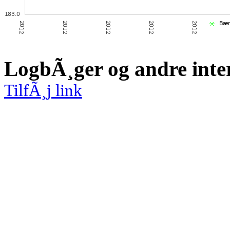
LogbÃ¸ger og andre inte
TilfÃ¸j link