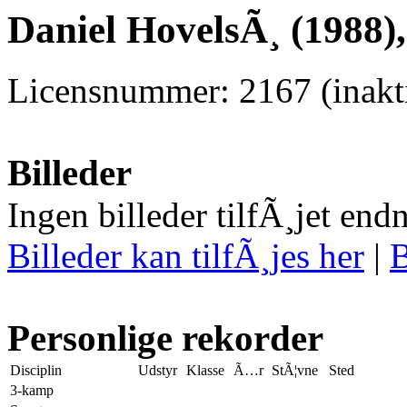
Daniel HovelsÃ¸ (1988)
Licensnummer: 2167 (inakti
Billeder
Ingen billeder tilfÃ¸jet end
Billeder kan tilfÃ¸jes her
|
B
Personlige rekorder
Disciplin
Udstyr
Klasse
Ã…r
StÃ¦vne
Sted
3-kamp