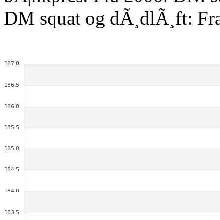
DM squat og dÃ¸dlÃ¸ft: Fr