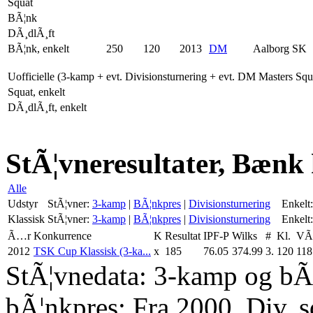
Squat
BÃ¦nk
DÃ¸dlÃ¸ft
BÃ¦nk, enkelt
250
120
2013
DM
Aalborg SK
Uofficielle (3-kamp + evt. Divisionsturnering + evt. DM Masters Sq
Squat, enkelt
DÃ¸dlÃ¸ft, enkelt
StÃ¦vneresultater, Bænk 
Alle
Udstyr
StÃ¦vner:
3-kamp
|
BÃ¦nkpres
|
Divisionsturnering
Enkelt:
Klassisk
StÃ¦vner:
3-kamp
|
BÃ¦nkpres
|
Divisionsturnering
Enkelt:
Ã…r
Konkurrence
K
Resultat
IPF-P
Wilks
#
Kl.
VÃ¦
2012
TSK Cup Klassisk (3-ka...
x
185
76.05
374.99
3.
120
118
StÃ¦vnedata: 3-kamp og bÃ¦
bÃ¦nkpres: Fra 2000. Div. 