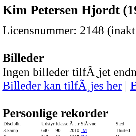
Kim Petersen Hjordt (1
Licensnummer: 2148 (inakti
Billeder
Ingen billeder tilfÃ¸jet end
Billeder kan tilfÃ¸jes her
|
B
Personlige rekorder
Disciplin
Udstyr
Klasse
Ã…r
StÃ¦vne
Sted
3-kamp
640
90
2010
JM
Thisted