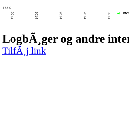
LogbÃ¸ger og andre inte
TilfÃ¸j link