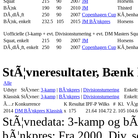
Squat
215
90
2007
JM
Horsens
BÃ¦nk
190
90
2010
JM
Thisted
DÃ¸dlÃ¸ft
250
90
2007
Copenhagen Cup
KÃ¸benha
BÃ¦nk, enkelt
232.5
105
2015
JM BÃ¦nkpres
Horsens
Uofficielle (3-kamp + evt. Divisionsturnering + evt. DM Masters Sq
Squat, enkelt
215
90
2007
JM
Horsens
DÃ¸dlÃ¸ft, enkelt
250
90
2007
Copenhagen Cup
KÃ¸benha
StÃ¦vneresultater, Bænk 
Alle
Udstyr
StÃ¦vner:
3-kamp
|
BÃ¦nkpres
|
Divisionsturnering
Enkelt:
Klassisk
StÃ¦vner:
3-kamp
|
BÃ¦nkpres
|
Divisionsturnering
Enkelt:
Ã…r
Konkurrence
K
Resultat
IPF-P
Wilks
#
Kl.
VÃ¦g
2014
DM BÃ¦nkpres Klassisk
x
175
21.64
104.72
2.
105
104.6
StÃ¦vnedata: 3-kamp og bÃ¦
bÃ¦nkpres: Fra 2000. Div. 