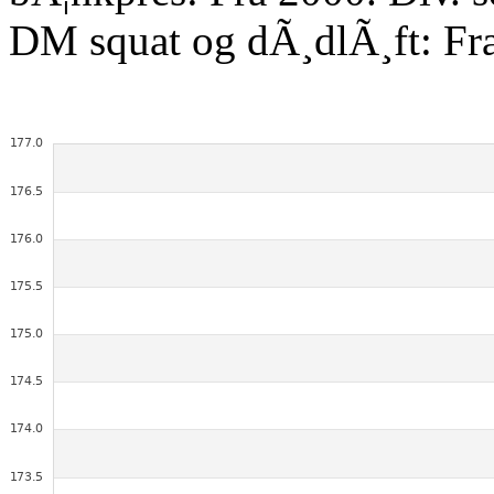
DM squat og dÃ¸dlÃ¸ft: Fr