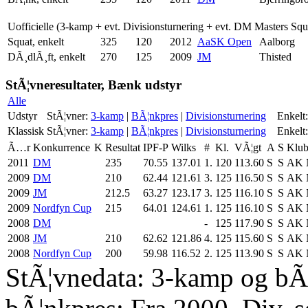
Uofficielle (3-kamp + evt. Divisionsturnering + evt. DM Masters Sq
Squat, enkelt
325
120
2012
AaSK Open
Aalborg
DÃ¸dlÃ¸ft, enkelt
270
125
2009
JM
Thisted
StÃ¦vneresultater, Bænk udstyr
Alle
Udstyr
StÃ¦vner:
3-kamp
|
BÃ¦nkpres
|
Divisionsturnering
Enkelt:
Klassisk
StÃ¦vner:
3-kamp
|
BÃ¦nkpres
|
Divisionsturnering
Enkelt:
Ã…r
Konkurrence
K
Resultat
IPF-P
Wilks
#
Kl.
VÃ¦gt
A
S
Klu
2011
DM
235
70.55
137.01
1.
120
113.60
S
S
AK 
2009
DM
210
62.44
121.61
3.
125
116.50
S
S
AK 
2009
JM
212.5
63.27
123.17
3.
125
116.10
S
S
AK 
2009
Nordfyn Cup
215
64.01
124.61
1.
125
116.10
S
S
AK 
2008
DM
-
125
117.90
S
S
AK 
2008
JM
210
62.62
121.86
4.
125
115.60
S
S
AK 
2008
Nordfyn Cup
200
59.98
116.52
2.
125
113.90
S
S
AK 
StÃ¦vnedata: 3-kamp og bÃ¦