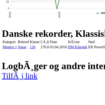
Danske rekorder, Klassi
Kategori
Rekord
Klasse
LÃ¸ft
Dato
StÃ¦vne
Sted
Masters 1
Squat
120
270.0
03.04.2016
DM Klassisk
ER Powerli
LogbÃ¸ger og andre inte
TilfÃ¸j link