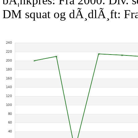
bÃ¦nkpres: Fra 2000. Div. 
DM squat og dÃ¸dlÃ¸ft: Fr