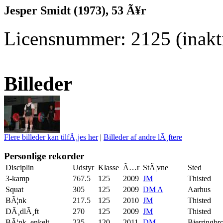
Jesper Smidt (1973), 53 Ã¥r
Licensnummer: 2125 (inakti
Billeder
Flere billeder kan tilfÃ¸jes her
|
Billeder af andre lÃ¸ftere
Personlige rekorder
Disciplin
Udstyr
Klasse
Ã…r
StÃ¦vne
Sted
3-kamp
767.5
125
2009
JM
Thisted
Squat
305
125
2009
DM A
Aarhus
BÃ¦nk
217.5
125
2010
JM
Thisted
DÃ¸dlÃ¸ft
270
125
2009
JM
Thisted
BÃ¦nk, enkelt
235
120
2011
DM
Bjerringbr