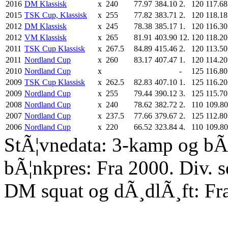
2016
DM Klassisk
x
240
77.97
384.10
2.
120
117.68
2015
TSK Cup, Klassisk
x
255
77.82
383.71
2.
120
118.18
2012
DM Klassisk
x
245
78.38
385.17
1.
120
116.30
2012
VM Klassisk
x
265
81.91
403.90
12.
120
118.20
2011
TSK Cup Klassisk
x
267.5
84.89
415.46
2.
120
113.50
2011
Nordland Cup
x
260
83.17
407.47
1.
120
114.20
2010
Nordland Cup
x
-
125
116.80
2009
TSK Cup Klassisk
x
262.5
82.83
407.10
1.
125
116.20
2009
Nordland Cup
x
255
79.44
390.12
3.
125
115.70
2008
Nordland Cup
x
240
78.62
382.72
2.
110
109.80
2007
Nordland Cup
x
237.5
77.66
379.67
2.
125
112.80
2006
Nordland Cup
x
220
66.52
323.84
4.
110
109.80
StÃ¦vnedata: 3-kamp og bÃ¦
bÃ¦nkpres: Fra 2000. Div. 
DM squat og dÃ¸dlÃ¸ft: Fr