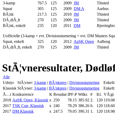
3-kamp
767.5
125
2009
JM
Thisted
Squat
305
125
2009
DM A
Aarhus
BÃ¦nk
217.5
125
2010
JM
Thisted
DÃ¸dlÃ¸ft
270
125
2009
JM
Thisted
BÃ¦nk, enkelt
235
120
2011
DM
Bjerringbr
Uofficielle (3-kamp + evt. Divisionsturnering + evt. DM Masters Sq
Squat, enkelt
325
120
2012
AaSK Open
Aalborg
DÃ¸dlÃ¸ft, enkelt
270
125
2009
JM
Thisted
StÃ¦vneresultater, Dødløf
Alle
Udstyr
StÃ¦vner:
3-kamp
|
BÃ¦nkpres
|
Divisionsturnering
Enkelt:
Klassisk
StÃ¦vner:
3-kamp
|
BÃ¦nkpres
|
Divisionsturnering
Enkelt:
Ã…r
Konkurrence
K
Resultat
IPF-P
Wilks
#
Kl.
VÃ¦gt
2018
AaSK Open, Klassisk
x
250
78.15
385.92
2.
120
119.08
2017
TSK Cup, Klassisk
x
240
78.29
386.26
6.
120
118.60
2017
DM Klassisk
x
247.5
79.05
390.31
1.
120
118.98