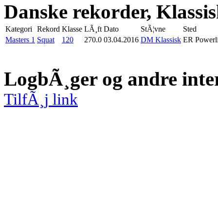
Danske rekorder, Klassi
Kategori
Rekord
Klasse
LÃ¸ft
Dato
StÃ¦vne
Sted
Masters 1
Squat
120
270.0
03.04.2016
DM Klassisk
ER Powerli
LogbÃ¸ger og andre inte
TilfÃ¸j link