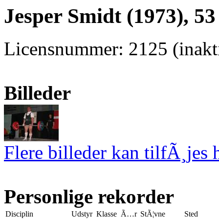
Jesper Smidt (1973), 53
Licensnummer: 2125 (inakti
Billeder
Flere billeder kan tilfÃ¸jes 
Personlige rekorder
Disciplin
Udstyr
Klasse
Ã…r
StÃ¦vne
Sted