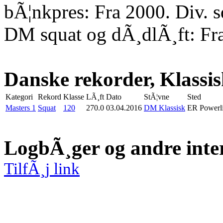
bÃ¦nkpres: Fra 2000. Div. 
DM squat og dÃ¸dlÃ¸ft: Fr
Danske rekorder, Klassi
Kategori
Rekord
Klasse
LÃ¸ft
Dato
StÃ¦vne
Sted
Masters 1
Squat
120
270.0
03.04.2016
DM Klassisk
ER Powerli
LogbÃ¸ger og andre inte
TilfÃ¸j link