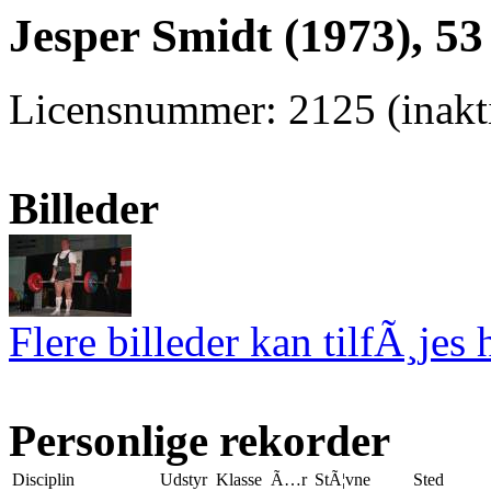
Jesper Smidt (1973), 53
Licensnummer: 2125 (inakti
Billeder
Flere billeder kan tilfÃ¸jes 
Personlige rekorder
Disciplin
Udstyr
Klasse
Ã…r
StÃ¦vne
Sted