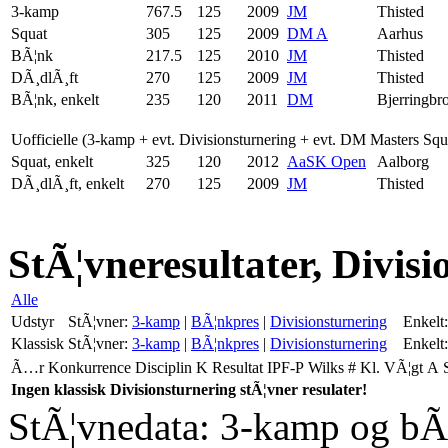
3-kamp
767.5
125
2009
JM
Thisted
Squat
305
125
2009
DM A
Aarhus
BÃ¦nk
217.5
125
2010
JM
Thisted
DÃ¸dlÃ¸ft
270
125
2009
JM
Thisted
BÃ¦nk, enkelt
235
120
2011
DM
Bjerringbr
Uofficielle (3-kamp + evt. Divisionsturnering + evt. DM Masters Sq
Squat, enkelt
325
120
2012
AaSK Open
Aalborg
DÃ¸dlÃ¸ft, enkelt
270
125
2009
JM
Thisted
StÃ¦vneresultater, Divisi
Alle
Udstyr
StÃ¦vner:
3-kamp
|
BÃ¦nkpres
|
Divisionsturnering
Enkelt:
Klassisk
StÃ¦vner:
3-kamp
|
BÃ¦nkpres
|
Divisionsturnering
Enkelt:
Ã…r
Konkurrence
Disciplin
K
Resultat
IPF-P
Wilks
#
Kl.
VÃ¦gt
A
Ingen klassisk Divisionsturnering stÃ¦vner resulater!
StÃ¦vnedata: 3-kamp og bÃ¦