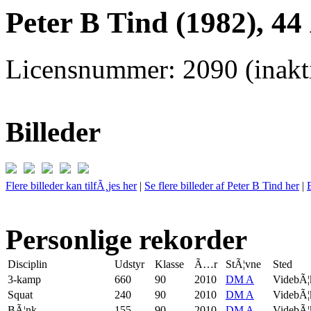
Peter B Tind (1982), 44
Licensnummer: 2090 (inakti
Billeder
Flere billeder kan tilfÃ¸jes her
|
Se flere billeder af Peter B Tind her
|
Personlige rekorder
Disciplin
Udstyr
Klasse
Ã…r
StÃ¦vne
Sted
3-kamp
660
90
2010
DM A
VidebÃ¦
Squat
240
90
2010
DM A
VidebÃ¦
BÃ¦nk
155
90
2010
DM A
VidebÃ¦