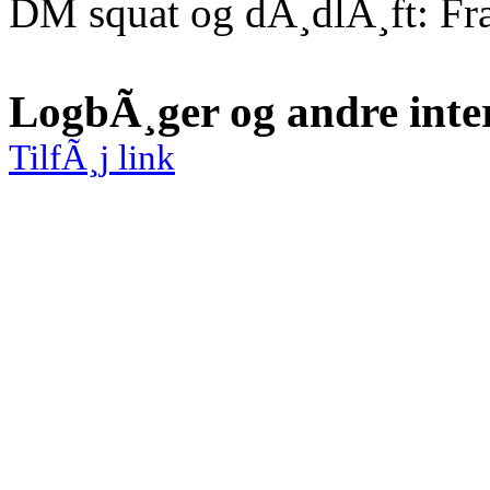
DM squat og dÃ¸dlÃ¸ft: Fr
LogbÃ¸ger og andre inte
TilfÃ¸j link