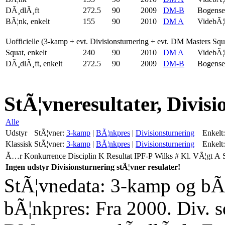
DÃ¸dlÃ¸ft
272.5
90
2009
DM-B
Bogense
BÃ¦nk, enkelt
155
90
2010
DM A
VidebÃ¦
Uofficielle (3-kamp + evt. Divisionsturnering + evt. DM Masters Sq
Squat, enkelt
240
90
2010
DM A
VidebÃ¦
DÃ¸dlÃ¸ft, enkelt
272.5
90
2009
DM-B
Bogense
StÃ¦vneresultater, Divis
Alle
Udstyr
StÃ¦vner:
3-kamp
|
BÃ¦nkpres
|
Divisionsturnering
Enkelt:
Klassisk
StÃ¦vner:
3-kamp
|
BÃ¦nkpres
|
Divisionsturnering
Enkelt:
Ã…r
Konkurrence
Disciplin
K
Resultat
IPF-P
Wilks
#
Kl.
VÃ¦gt
A
Ingen udstyr Divisionsturnering stÃ¦vner resulater!
StÃ¦vnedata: 3-kamp og bÃ¦
bÃ¦nkpres: Fra 2000. Div. 