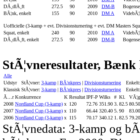
DÃ¸dlÃ¸ft
272.5
90
2009
DM-B
Bogense
BÃ¦nk, enkelt
155
90
2010
DM A
VidebÃ¦
Uofficielle (3-kamp + evt. Divisionsturnering + evt. DM Masters Sq
Squat, enkelt
240
90
2010
DM A
VidebÃ¦
DÃ¸dlÃ¸ft, enkelt
272.5
90
2009
DM-B
Bogense
StÃ¦vneresultater, Bænk 
Alle
Udstyr
StÃ¦vner:
3-kamp
|
BÃ¦nkpres
|
Divisionsturnering
Enkelt:
Klassisk
StÃ¦vner:
3-kamp
|
BÃ¦nkpres
|
Divisionsturnering
Enkelt:
Ã…r
Konkurrence
K
Resultat
IPF-P
Wilks
#
Kl.
VÃ¦g
2008
Nordland Cup (3-kamp)
x
120
72.76
351.90
3.
82.5
80.5
2007
Nordland Cup (3-kamp)
x
110
66.44
320.40
5.
90
83.0
2006
Nordland Cup (3-kamp)
x
115
70.17
340.12
1.
82.5
79.2
StÃ¦vnedata: 3-kamp og bÃ¦