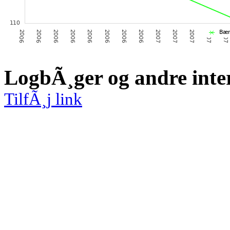
LogbÃ¸ger og andre inte
TilfÃ¸j link