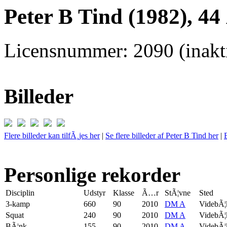
Peter B Tind (1982), 44
Licensnummer: 2090 (inakti
Billeder
Flere billeder kan tilfÃ¸jes her
|
Se flere billeder af Peter B Tind her
|
Personlige rekorder
Disciplin
Udstyr
Klasse
Ã…r
StÃ¦vne
Sted
3-kamp
660
90
2010
DM A
VidebÃ¦
Squat
240
90
2010
DM A
VidebÃ¦
BÃ¦nk
155
90
2010
DM A
VidebÃ¦