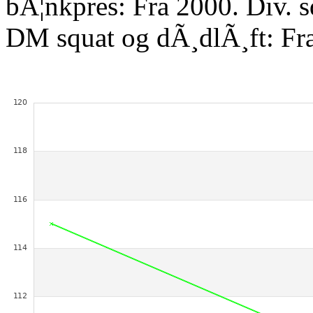
bÃ¦nkpres: Fra 2000. Div. 
DM squat og dÃ¸dlÃ¸ft: Fr