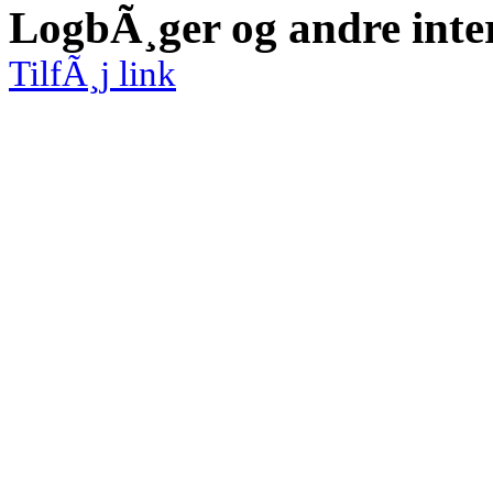
LogbÃ¸ger og andre inte
TilfÃ¸j link