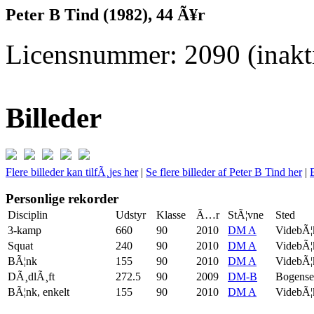
Peter B Tind (1982), 44 Ã¥r
Licensnummer: 2090 (inakti
Billeder
Flere billeder kan tilfÃ¸jes her
|
Se flere billeder af Peter B Tind her
|
Personlige rekorder
Disciplin
Udstyr
Klasse
Ã…r
StÃ¦vne
Sted
3-kamp
660
90
2010
DM A
VidebÃ¦
Squat
240
90
2010
DM A
VidebÃ¦
BÃ¦nk
155
90
2010
DM A
VidebÃ¦
DÃ¸dlÃ¸ft
272.5
90
2009
DM-B
Bogense
BÃ¦nk, enkelt
155
90
2010
DM A
VidebÃ¦