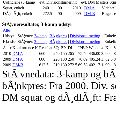
Uofficielle (3-kamp + evt. Divisionsturnering + evt. DM Masters Sq
Squat, enkelt
240
90
2010
DM A
VidebÃ¦
DÃ¸dlÃ¸ft, enkelt
272.5
90
2009
DM-B
Bogense
StÃ¦vneresultater, 3-kamp udstyr
Alle
Udstyr
StÃ¦vner:
3-kamp
|
BÃ¦nkpres
|
Divisionsturnering
Enkelt:
Klassisk
StÃ¦vner:
3-kamp
|
BÃ¦nkpres
|
Divisionsturnering
Enkelt:
Ã…r
Konkurrence
K
Resultat
SQ
BP
DL
IPF-P
Wilks
#
Kl.
V
2010
DM A
660
240
155
265
75.46
436.00
3.
90
8
2009
DM A
600
220
130
250
70.09
405.24
3.
82.5
8
2009
DM-B
612.5
210
130
272.5
69.58
402.17
1.
90
8
StÃ¦vnedata: 3-kamp og bÃ¦
bÃ¦nkpres: Fra 2000. Div. 
DM squat og dÃ¸dlÃ¸ft: Fr