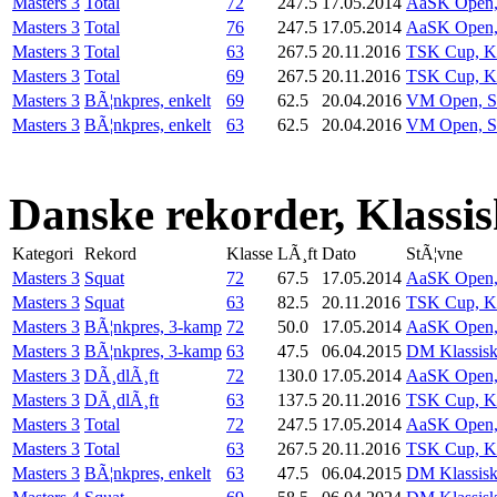
Masters 3
Total
72
247.5
17.05.2014
AaSK Open, 
Masters 3
Total
76
247.5
17.05.2014
AaSK Open, 
Masters 3
Total
63
267.5
20.11.2016
TSK Cup, Kl
Masters 3
Total
69
267.5
20.11.2016
TSK Cup, Kl
Masters 3
BÃ¦nkpres, enkelt
69
62.5
20.04.2016
VM Open, Su
Masters 3
BÃ¦nkpres, enkelt
63
62.5
20.04.2016
VM Open, Su
Danske rekorder, Klassi
Kategori
Rekord
Klasse
LÃ¸ft
Dato
StÃ¦vne
Masters 3
Squat
72
67.5
17.05.2014
AaSK Open, 
Masters 3
Squat
63
82.5
20.11.2016
TSK Cup, Kl
Masters 3
BÃ¦nkpres, 3-kamp
72
50.0
17.05.2014
AaSK Open, 
Masters 3
BÃ¦nkpres, 3-kamp
63
47.5
06.04.2015
DM Klassis
Masters 3
DÃ¸dlÃ¸ft
72
130.0
17.05.2014
AaSK Open, 
Masters 3
DÃ¸dlÃ¸ft
63
137.5
20.11.2016
TSK Cup, Kl
Masters 3
Total
72
247.5
17.05.2014
AaSK Open, 
Masters 3
Total
63
267.5
20.11.2016
TSK Cup, Kl
Masters 3
BÃ¦nkpres, enkelt
63
47.5
06.04.2015
DM Klassis