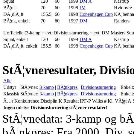
Squat
120
60
1999
DM A
Kastrup
BÃ¦nk
70
60
1998
JM
Hvidovre
DÃ¸dlÃ¸ft
155.5
60
1998
Copenhagen Cup
KÃ¸benha
BÃ¦nk, enkelt
70
60
1997
DM
Randers
Uofficielle (3-kamp + evt. Divisionsturnering + evt. DM Masters Sq
Squat, enkelt
120
60
1999
DM A
Kastrup
DÃ¸dlÃ¸ft, enkelt
155.5
60
1998
Copenhagen Cup
KÃ¸benha
StÃ¦vneresultater, Divis
Alle
Udstyr
StÃ¦vner:
3-kamp
|
BÃ¦nkpres
|
Divisionsturnering
Enkelt:
Klassisk
StÃ¦vner:
3-kamp
|
BÃ¦nkpres
|
Divisionsturnering
Enkelt:
Ã…r
Konkurrence
Disciplin
K
Resultat
IPF-P
Wilks
#
Kl.
VÃ¦gt
A
Ingen udstyr Divisionsturnering stÃ¦vner resulater!
StÃ¦vnedata: 3-kamp og bÃ¦
bÃ¦nkpres: Fra 2000. Div. 