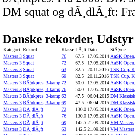
DM squat og dÃ¸dlÃ¸ft: Fr
Danske rekorder, Udstyr
Kategori
Rekord
Klasse
LÃ¸ft
Dato
StÃ¦vne
Masters 3
Squat
76
67.5
17.05.2014
AaSK Open, 
Masters 3
Squat
72
67.5
17.05.2014
AaSK Open, 
Masters 3
Squat
63
82.5
20.11.2016
TSK Cup, Kl
Masters 3
Squat
69
82.5
20.11.2016
TSK Cup, Kl
Masters 3
BÃ¦nkpres, 3-kamp
72
50.0
17.05.2014
AaSK Open, 
Masters 3
BÃ¦nkpres, 3-kamp
76
50.0
17.05.2014
AaSK Open, 
Masters 3
BÃ¦nkpres, 3-kamp
63
47.5
06.04.2015
DM Klassis
Masters 3
BÃ¦nkpres, 3-kamp
69
47.5
06.04.2015
DM Klassis
Masters 3
DÃ¸dlÃ¸ft
72
130.0
17.05.2014
AaSK Open, 
Masters 3
DÃ¸dlÃ¸ft
76
130.0
17.05.2014
AaSK Open, 
Masters 3
DÃ¸dlÃ¸ft
69
142.5
21.09.2014
VM Masters
Masters 3
DÃ¸dlÃ¸ft
63
142.5
21.09.2014
VM Masters