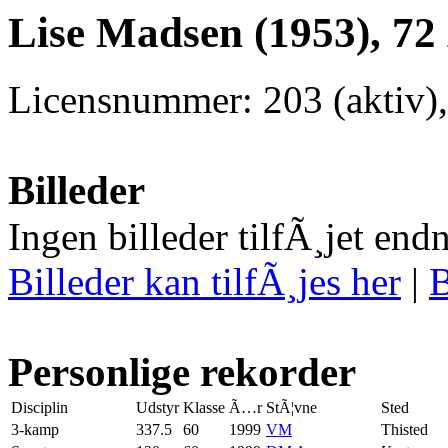
Lise Madsen (1953), 72
Licensnummer: 203 (aktiv),
Billeder
Ingen billeder tilfÃ¸jet end
Billeder kan tilfÃ¸jes her
|
B
Personlige rekorder
Disciplin
Udstyr
Klasse
Ã…r
StÃ¦vne
Sted
3-kamp
337.5
60
1999
VM
Thisted