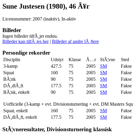
Sune Justesen (1980), 46 Ã¥r
Licensnummer: 2007 (inaktiv), In-aktiv
Billeder
Ingen billeder tilfÃ¸jet endnu.
Billeder kan tilfÃ¸jes her
|
Billeder af andre lÃ¸ftere
Personlige rekorder
Disciplin
Udstyr
Klasse
Ã…r
StÃ¦vne
Sted
3-kamp
427.5
75
2005
SM
Fakse
Squat
160
75
2005
SM
Fakse
BÃ¦nk
90
75
2005
SM
Fakse
DÃ¸dlÃ¸ft
177.5
75
2005
SM
Fakse
BÃ¦nk, enkelt
90
75
2005
SM
Fakse
Uofficielle (3-kamp + evt. Divisionsturnering + evt. DM Masters Sq
Squat, enkelt
160
75
2005
SM
Fakse
DÃ¸dlÃ¸ft, enkelt
177.5
75
2005
SM
Fakse
StÃ¦vneresultater, Divisionsturnering klassisk