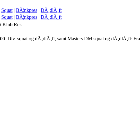
Squat
|
BÃ¦nkpres
|
DÃ¸dlÃ¸ft
Squat
|
BÃ¦nkpres
|
DÃ¸dlÃ¸ft
S
Klub
Rek
00. Div. squat og dÃ¸dlÃ¸ft, samt Masters DM squat og dÃ¸dlÃ¸ft: Fr