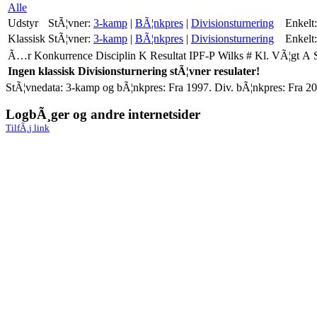
Alle
Udstyr
StÃ¦vner:
3-kamp
|
BÃ¦nkpres
|
Divisionsturnering
Enkelt:
Klassisk
StÃ¦vner:
3-kamp
|
BÃ¦nkpres
|
Divisionsturnering
Enkelt:
Ã…r
Konkurrence
Disciplin
K
Resultat
IPF-P
Wilks
#
Kl.
VÃ¦gt
A
Ingen klassisk Divisionsturnering stÃ¦vner resulater!
StÃ¦vnedata: 3-kamp og bÃ¦nkpres: Fra 1997. Div. bÃ¦nkpres: Fra 20
LogbÃ¸ger og andre internetsider
TilfÃ¸j link