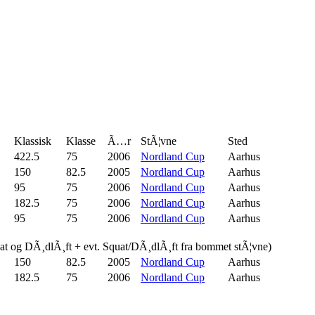
Klassisk
Klasse
Ã…r
StÃ¦vne
Sted
422.5
75
2006
Nordland Cup
Aarhus
150
82.5
2005
Nordland Cup
Aarhus
95
75
2006
Nordland Cup
Aarhus
182.5
75
2006
Nordland Cup
Aarhus
95
75
2006
Nordland Cup
Aarhus
uat og DÃ¸dlÃ¸ft + evt. Squat/DÃ¸dlÃ¸ft fra bommet stÃ¦vne)
150
82.5
2005
Nordland Cup
Aarhus
182.5
75
2006
Nordland Cup
Aarhus