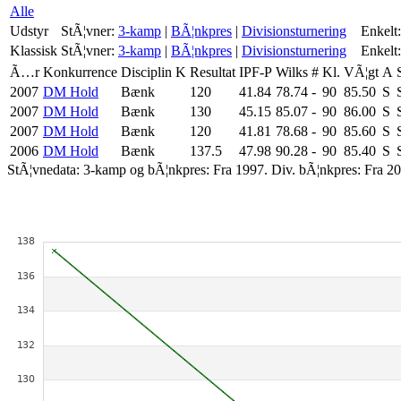
Alle
Udstyr
StÃ¦vner:
3-kamp
|
BÃ¦nkpres
|
Divisionsturnering
Enkelt:
Klassisk
StÃ¦vner:
3-kamp
|
BÃ¦nkpres
|
Divisionsturnering
Enkelt:
Ã…r
Konkurrence
Disciplin
K
Resultat
IPF-P
Wilks
#
Kl.
VÃ¦gt
A
2007
DM Hold
Bænk
120
41.84
78.74
-
90
85.50
S
2007
DM Hold
Bænk
130
45.15
85.07
-
90
86.00
S
2007
DM Hold
Bænk
120
41.81
78.68
-
90
85.60
S
2006
DM Hold
Bænk
137.5
47.98
90.28
-
90
85.40
S
StÃ¦vnedata: 3-kamp og bÃ¦nkpres: Fra 1997. Div. bÃ¦nkpres: Fra 20