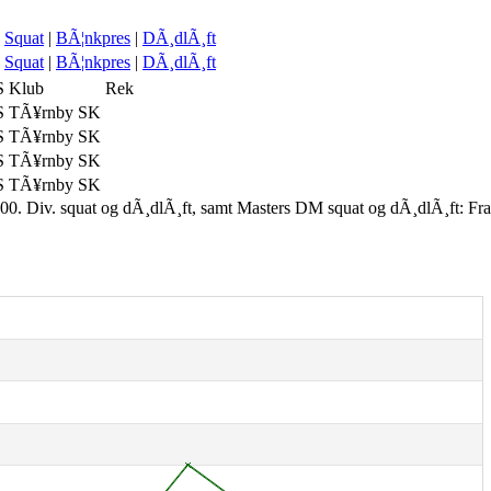
Squat
|
BÃ¦nkpres
|
DÃ¸dlÃ¸ft
Squat
|
BÃ¦nkpres
|
DÃ¸dlÃ¸ft
S
Klub
Rek
S
TÃ¥rnby SK
S
TÃ¥rnby SK
S
TÃ¥rnby SK
S
TÃ¥rnby SK
00. Div. squat og dÃ¸dlÃ¸ft, samt Masters DM squat og dÃ¸dlÃ¸ft: Fr