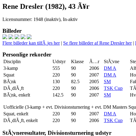
Rene Dresler (1982), 43 Ã¥r
Licensnummer: 1948 (inaktiv), In-aktiv
Billeder
Flere billeder kan tilfÃ¸jes her
|
Se flere billeder af Rene Dresler her
|
Personlige rekorder
Disciplin
Udstyr
Klasse
Ã…r
StÃ¦vne
St
3-kamp
555
90
2006
DM A
Al
Squat
220
90
2007
DM A
Ho
BÃ¦nk
130
82.5
2005
SM
Fa
DÃ¸dlÃ¸ft
220
90
2006
TSK Cup
TÃ
BÃ¦nk, enkelt
142.5
90
2007
SM
Hv
Uofficielle (3-kamp + evt. Divisionsturnering + evt. DM Masters Sq
Squat, enkelt
220
90
2007
DM A
Ho
DÃ¸dlÃ¸ft, enkelt
220
90
2006
TSK Cup
TÃ
StÃ¦vneresultater, Divisionsturnering udstyr