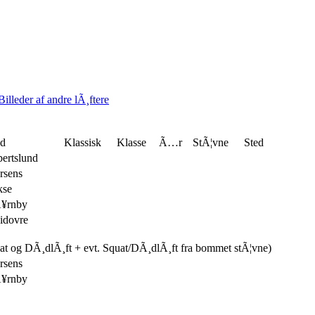
Billeder af andre lÃ¸ftere
ed
Klassisk
Klasse
Ã…r
StÃ¦vne
Sted
bertslund
rsens
kse
¥rnby
idovre
uat og DÃ¸dlÃ¸ft + evt. Squat/DÃ¸dlÃ¸ft fra bommet stÃ¦vne)
rsens
¥rnby