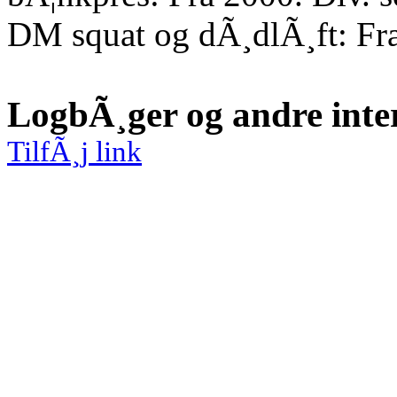
DM squat og dÃ¸dlÃ¸ft: Fr
LogbÃ¸ger og andre inte
TilfÃ¸j link