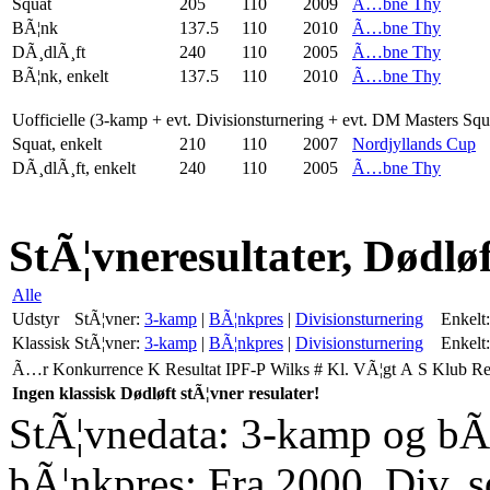
Squat
205
110
2009
Ã…bne Thy
BÃ¦nk
137.5
110
2010
Ã…bne Thy
DÃ¸dlÃ¸ft
240
110
2005
Ã…bne Thy
BÃ¦nk, enkelt
137.5
110
2010
Ã…bne Thy
Uofficielle (3-kamp + evt. Divisionsturnering + evt. DM Masters Sq
Squat, enkelt
210
110
2007
Nordjyllands Cup
DÃ¸dlÃ¸ft, enkelt
240
110
2005
Ã…bne Thy
StÃ¦vneresultater, Dødløf
Alle
Udstyr
StÃ¦vner:
3-kamp
|
BÃ¦nkpres
|
Divisionsturnering
Enkelt:
Klassisk
StÃ¦vner:
3-kamp
|
BÃ¦nkpres
|
Divisionsturnering
Enkelt:
Ã…r
Konkurrence
K
Resultat
IPF-P
Wilks
#
Kl.
VÃ¦gt
A
S
Klub
R
Ingen klassisk Dødløft stÃ¦vner resulater!
StÃ¦vnedata: 3-kamp og bÃ¦
bÃ¦nkpres: Fra 2000. Div. 