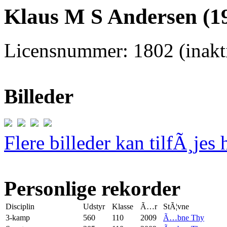
Klaus M S Andersen (19
Licensnummer: 1802 (inakti
Billeder
Flere billeder kan tilfÃ¸jes 
Personlige rekorder
Disciplin
Udstyr
Klasse
Ã…r
StÃ¦vne
3-kamp
560
110
2009
Ã…bne Thy