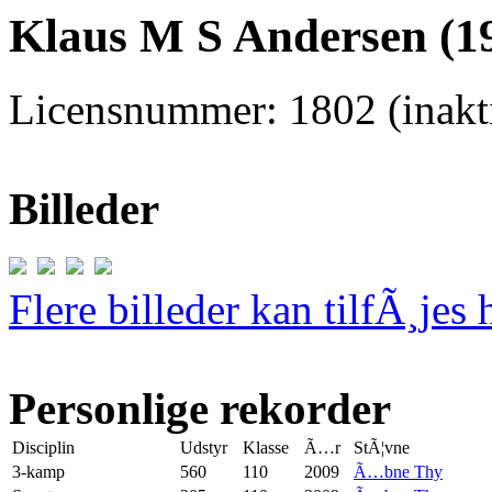
Klaus M S Andersen (19
Licensnummer: 1802 (inakti
Billeder
Flere billeder kan tilfÃ¸jes 
Personlige rekorder
Disciplin
Udstyr
Klasse
Ã…r
StÃ¦vne
3-kamp
560
110
2009
Ã…bne Thy