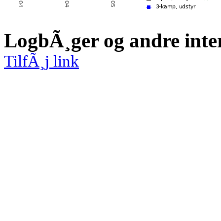
LogbÃ¸ger og andre inte
TilfÃ¸j link