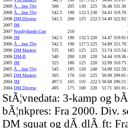
2009
Ã…bne Thy
560
205
130
225
56.48
331.30
2008
Ã…bne Thy
542.5
190
122.5
230
54.43
319.70
2008
DM Diverse
542.5
200
125
222.5
54.49
322.92
2007
JM
2007
Nordjyllands Cup
210
2006
JM
542.5
190
132.5
220
54.47
319.91
2006
Ã…bne Thy
542.5
190
127.5
225
54.89
321.70
2006
DM Masters
535
185
125
225
53.74
315.54
2006
DM-B
540
200
120
220
54.44
319.36
2005
JM
525
180
125
220
52.99
310.75
2005
Ã…bne Thy
545
185
120
240
54.99
322.59
2005
DM Masters
505
170
110
225
50.99
299.01
2004
JM
497.5
165
110
222.5
50.68
296.51
2004
DM Diverse
495
175
100
220
51.71
301.01
StÃ¦vnedata: 3-kamp og bÃ¦
bÃ¦nkpres: Fra 2000. Div. 
DM squat og dÃ¸dlÃ¸ft: Fr