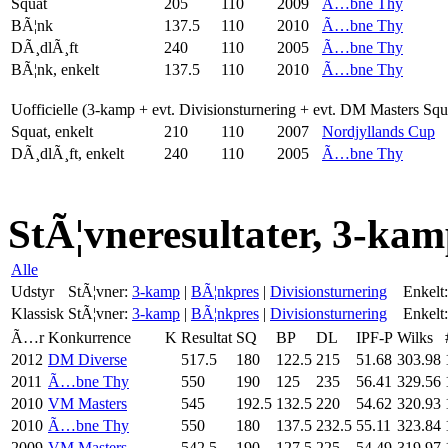
Squat
205
110
2009
Ã…bne Thy
BÃ¦nk
137.5
110
2010
Ã…bne Thy
DÃ¸dlÃ¸ft
240
110
2005
Ã…bne Thy
BÃ¦nk, enkelt
137.5
110
2010
Ã…bne Thy
Uofficielle (3-kamp + evt. Divisionsturnering + evt. DM Masters Sq
Squat, enkelt
210
110
2007
Nordjyllands Cup
DÃ¸dlÃ¸ft, enkelt
240
110
2005
Ã…bne Thy
StÃ¦vneresultater, 3-kam
Alle
Udstyr
StÃ¦vner:
3-kamp
|
BÃ¦nkpres
|
Divisionsturnering
Enkelt:
Klassisk
StÃ¦vner:
3-kamp
|
BÃ¦nkpres
|
Divisionsturnering
Enkelt:
Ã…r
Konkurrence
K
Resultat
SQ
BP
DL
IPF-P
Wilks
2012
DM Diverse
517.5
180
122.5
215
51.68
303.98
2011
Ã…bne Thy
550
190
125
235
56.41
329.56
2010
VM Masters
545
192.5
132.5
220
54.62
320.93
2010
Ã…bne Thy
550
180
137.5
232.5
55.11
323.84
2009
VM Masters
542.5
190
127.5
225
54.49
319.97