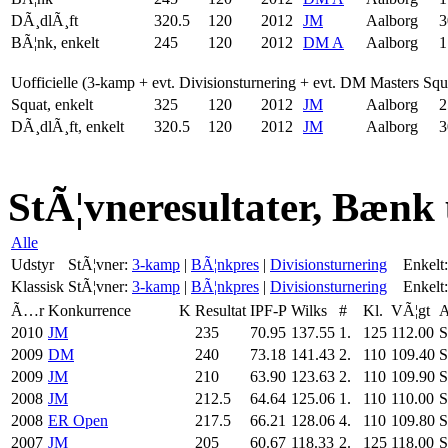
DÃ¸dlÃ¸ft
320.5
120
2012
JM
Aalborg
3
BÃ¦nk, enkelt
245
120
2012
DM A
Aalborg
1
Uofficielle (3-kamp + evt. Divisionsturnering + evt. DM Masters Sq
Squat, enkelt
325
120
2012
JM
Aalborg
2
DÃ¸dlÃ¸ft, enkelt
320.5
120
2012
JM
Aalborg
3
StÃ¦vneresultater, Bænk
Alle
Udstyr
StÃ¦vner:
3-kamp
|
BÃ¦nkpres
|
Divisionsturnering
Enkelt:
Klassisk
StÃ¦vner:
3-kamp
|
BÃ¦nkpres
|
Divisionsturnering
Enkelt:
Ã…r
Konkurrence
K
Resultat
IPF-P
Wilks
#
Kl.
VÃ¦gt
2010
JM
235
70.95
137.55
1.
125
112.00
S
2009
DM
240
73.18
141.43
2.
110
109.40
S
2009
JM
210
63.90
123.63
2.
110
109.90
S
2008
JM
212.5
64.64
125.06
1.
110
110.00
S
2008
ER Open
217.5
66.21
128.06
4.
110
109.80
S
2007
JM
205
60.67
118.33
2.
125
118.00
S