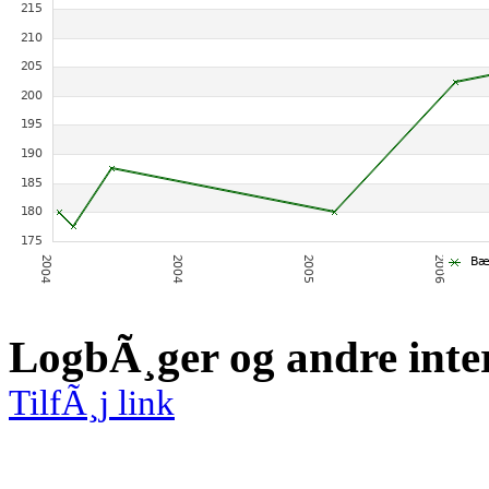
LogbÃ¸ger og andre inte
TilfÃ¸j link