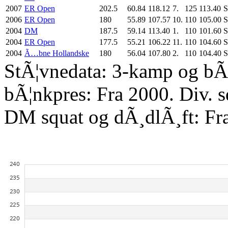
2007
ER Open
202.5
60.84
118.12
7.
125
113.40
S
2006
ER Open
180
55.89
107.57
10.
110
105.00
S
2004
DM
187.5
59.14
113.40
1.
110
101.60
S
2004
ER Open
177.5
55.21
106.22
11.
110
104.60
S
2004
Ã…bne Hollandske
180
56.04
107.80
2.
110
104.40
S
StÃ¦vnedata: 3-kamp og bÃ¦
bÃ¦nkpres: Fra 2000. Div. 
DM squat og dÃ¸dlÃ¸ft: Fr