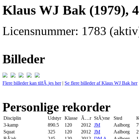
Klaus WJ Bak (1979), 
Licensnummer: 1783 (aktiv
Billeder
Flere billeder kan tilfÃ¸jes her
|
Se flere billeder af Klaus WJ Bak her
Personlige rekorder
Disciplin
Udstyr
Klasse
Ã…r
StÃ¦vne
Sted
K
3-kamp
890.5
120
2012
JM
Aalborg
7
Squat
325
120
2012
JM
Aalborg
2
BÃ¦nk
245
120
2012
DM A
Aalborg
1