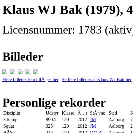
Klaus WJ Bak (1979), 
Licensnummer: 1783 (aktiv
Billeder
Flere billeder kan tilfÃ¸jes her
|
Se flere billeder af Klaus WJ Bak her
Personlige rekorder
Disciplin
Udstyr
Klasse
Ã…r
StÃ¦vne
Sted
K
3-kamp
890.5
120
2012
JM
Aalborg
7
Squat
325
120
2012
JM
Aalborg
2
BÃ¦nk
245
120
2012
DM A
Aalborg
1