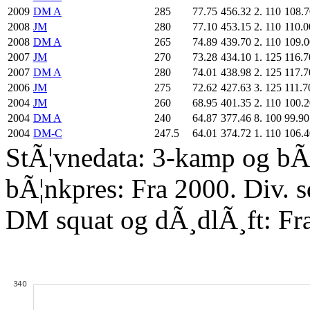
2009
DM A
285
77.75
456.32
2.
110
108.7
2008
JM
280
77.10
453.15
2.
110
110.0
2008
DM A
265
74.89
439.70
2.
110
109.0
2007
JM
270
73.28
434.10
1.
125
116.7
2007
DM A
280
74.01
438.98
2.
125
117.7
2006
JM
275
72.62
427.63
3.
125
111.7
2004
JM
260
68.95
401.35
2.
110
100.2
2004
DM A
240
64.87
377.46
8.
100
99.90
2004
DM-C
247.5
64.01
374.72
1.
110
106.4
StÃ¦vnedata: 3-kamp og bÃ¦
bÃ¦nkpres: Fra 2000. Div. 
DM squat og dÃ¸dlÃ¸ft: Fr