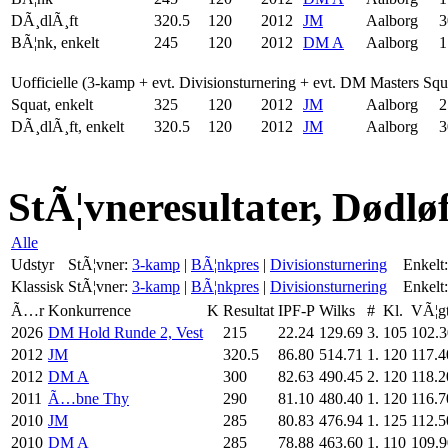
DÃ¸dlÃ¸ft
320.5
120
2012
JM
Aalborg
3
BÃ¦nk, enkelt
245
120
2012
DM A
Aalborg
1
Uofficielle (3-kamp + evt. Divisionsturnering + evt. DM Masters Sq
Squat, enkelt
325
120
2012
JM
Aalborg
2
DÃ¸dlÃ¸ft, enkelt
320.5
120
2012
JM
Aalborg
3
StÃ¦vneresultater, Dødlø
Alle
Udstyr
StÃ¦vner:
3-kamp
|
BÃ¦nkpres
|
Divisionsturnering
Enkelt:
Klassisk
StÃ¦vner:
3-kamp
|
BÃ¦nkpres
|
Divisionsturnering
Enkelt:
Ã…r
Konkurrence
K
Resultat
IPF-P
Wilks
#
Kl.
VÃ¦g
2026
DM Hold Runde 2, Vest
215
22.24
129.69
3.
105
102.3
2012
JM
320.5
86.80
514.71
1.
120
117.4
2012
DM A
300
82.63
490.45
2.
120
118.2
2011
Ã…bne Thy
290
81.10
480.40
1.
120
116.7
2010
JM
285
80.83
476.94
1.
125
112.5
2010
DM A
285
78.88
463.60
1.
110
109.9