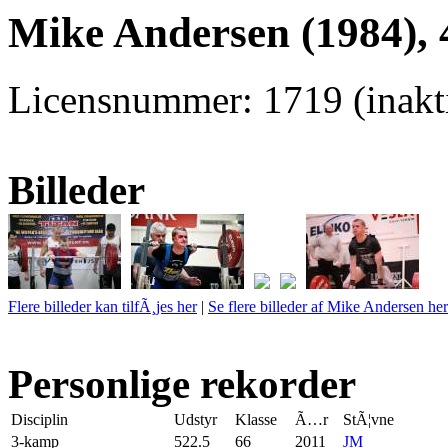
Mike Andersen (1984), 
Licensnummer: 1719 (inakti
Billeder
Flere billeder kan tilfÃ¸jes her
|
Se flere billeder af Mike Andersen her
Personlige rekorder
Disciplin
Udstyr
Klasse
Ã…r
StÃ¦vne
3-kamp
522.5
66
2011
JM