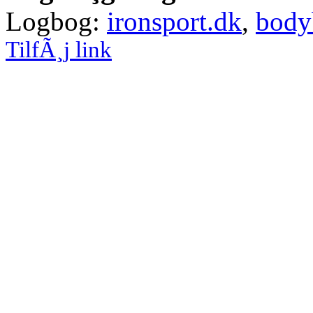
Logbog:
ironsport.dk
,
body
TilfÃ¸j link