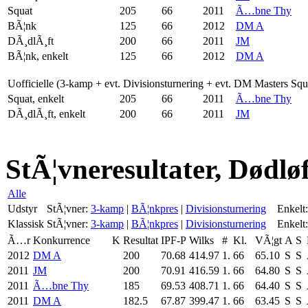
Squat
205
66
2011
Ã…bne Thy
BÃ¦nk
125
66
2012
DM A
DÃ¸dlÃ¸ft
200
66
2011
JM
BÃ¦nk, enkelt
125
66
2012
DM A
Uofficielle (3-kamp + evt. Divisionsturnering + evt. DM Masters Sq
Squat, enkelt
205
66
2011
Ã…bne Thy
DÃ¸dlÃ¸ft, enkelt
200
66
2011
JM
StÃ¦vneresultater, Dødlø
Alle
Udstyr
StÃ¦vner:
3-kamp
|
BÃ¦nkpres
|
Divisionsturnering
Enkelt:
Klassisk
StÃ¦vner:
3-kamp
|
BÃ¦nkpres
|
Divisionsturnering
Enkelt:
Ã…r
Konkurrence
K
Resultat
IPF-P
Wilks
#
Kl.
VÃ¦gt
A
S
2012
DM A
200
70.68
414.97
1.
66
65.10
S
S
2011
JM
200
70.91
416.59
1.
66
64.80
S
S
2011
Ã…bne Thy
185
69.53
408.71
1.
66
64.40
S
S
2011
DM A
182.5
67.87
399.47
1.
66
63.45
S
S