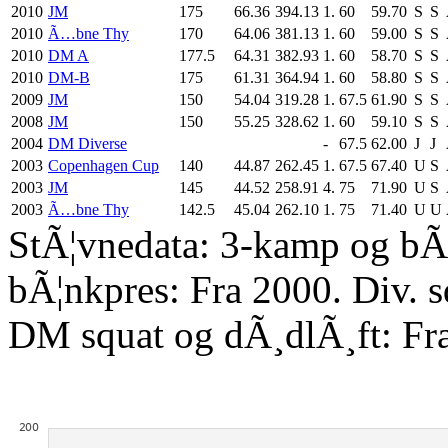
2010
JM
175
66.36
394.13
1.
60
59.70
S
S
2010
Ã…bne Thy
170
64.06
381.13
1.
60
59.00
S
S
2010
DM A
177.5
64.31
382.93
1.
60
58.70
S
S
2010
DM-B
175
61.31
364.94
1.
60
58.80
S
S
2009
JM
150
54.04
319.28
1.
67.5
61.90
S
S
2008
JM
150
55.25
328.62
1.
60
59.10
S
S
2004
DM Diverse
-
67.5
62.00
J
J
2003
Copenhagen Cup
140
44.87
262.45
1.
67.5
67.40
U
S
2003
JM
145
44.52
258.91
4.
75
71.90
U
S
2003
Ã…bne Thy
142.5
45.04
262.10
1.
75
71.40
U
U
StÃ¦vnedata: 3-kamp og bÃ¦
bÃ¦nkpres: Fra 2000. Div. 
DM squat og dÃ¸dlÃ¸ft: Fr