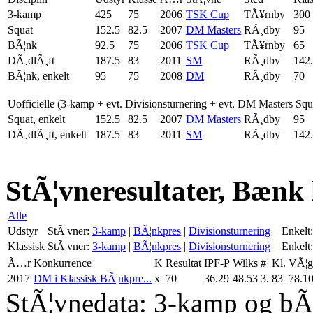
3-kamp
425
75
2006
TSK Cup
TÃ¥rnby
300
Squat
152.5
82.5
2007
DM Masters
RÃ¸dby
95
BÃ¦nk
92.5
75
2006
TSK Cup
TÃ¥rnby
65
DÃ¸dlÃ¸ft
187.5
83
2011
SM
RÃ¸dby
142
BÃ¦nk, enkelt
95
75
2008
DM
RÃ¸dby
70
Uofficielle (3-kamp + evt. Divisionsturnering + evt. DM Masters Sq
Squat, enkelt
152.5
82.5
2007
DM Masters
RÃ¸dby
95
DÃ¸dlÃ¸ft, enkelt
187.5
83
2011
SM
RÃ¸dby
142
StÃ¦vneresultater, Bænk 
Alle
Udstyr
StÃ¦vner:
3-kamp
|
BÃ¦nkpres
|
Divisionsturnering
Enkelt:
Klassisk
StÃ¦vner:
3-kamp
|
BÃ¦nkpres
|
Divisionsturnering
Enkelt:
Ã…r
Konkurrence
K
Resultat
IPF-P
Wilks
#
Kl.
VÃ¦g
2017
DM i Klassisk BÃ¦nkpre...
x
70
36.29
48.53
3.
83
78.1
StÃ¦vnedata: 3-kamp og bÃ¦