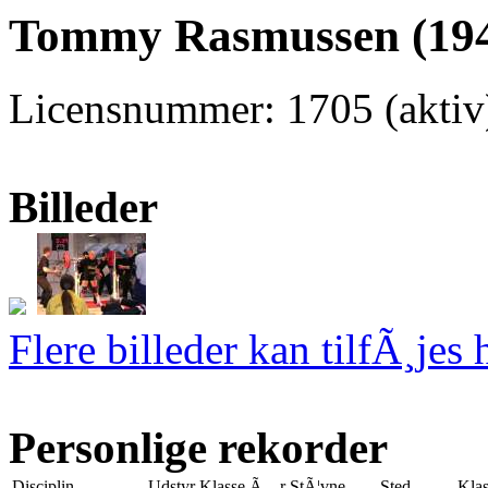
Tommy Rasmussen (194
Licensnummer: 1705 (akti
Billeder
Flere billeder kan tilfÃ¸jes 
Personlige rekorder
Disciplin
Udstyr
Klasse
Ã…r
StÃ¦vne
Sted
Klas