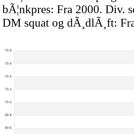
bÃ¦nkpres: Fra 2000. Div. 
DM squat og dÃ¸dlÃ¸ft: Fr