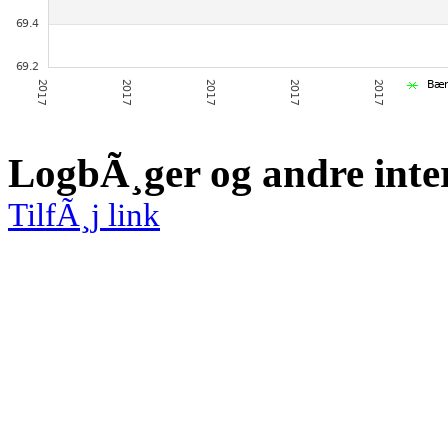
LogbÃ¸ger og andre inte
TilfÃ¸j link