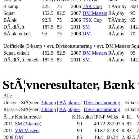
3-kamp
425
75
2006
TSK Cup
TÃ¥rnby
300
Squat
152.5
82.5
2007
DM Masters
RÃ¸dby
95
BÃ¦nk
92.5
75
2006
TSK Cup
TÃ¥rnby
65
DÃ¸dlÃ¸ft
187.5
83
2011
SM
RÃ¸dby
142
BÃ¦nk, enkelt
95
75
2008
DM
RÃ¸dby
70
Uofficielle (3-kamp + evt. Divisionsturnering + evt. DM Masters Sq
Squat, enkelt
152.5
82.5
2007
DM Masters
RÃ¸dby
95
DÃ¸dlÃ¸ft, enkelt
187.5
83
2011
SM
RÃ¸dby
142
StÃ¦vneresultater, Bænk
Alle
Udstyr
StÃ¦vner:
3-kamp
|
BÃ¦nkpres
|
Divisionsturnering
Enkelt:
Klassisk
StÃ¦vner:
3-kamp
|
BÃ¦nkpres
|
Divisionsturnering
Enkelt:
Ã…r
Konkurrence
K
Resultat
IPF-P
Wilks
#
Kl.
V
2011
SM (3-kamp)
90
49.72
287.97
5.
83
7
2011
VM Masters
90
10.87
62.93
8.
83
7
2009
DM
85
10.41
60.34
2.
82.5
7