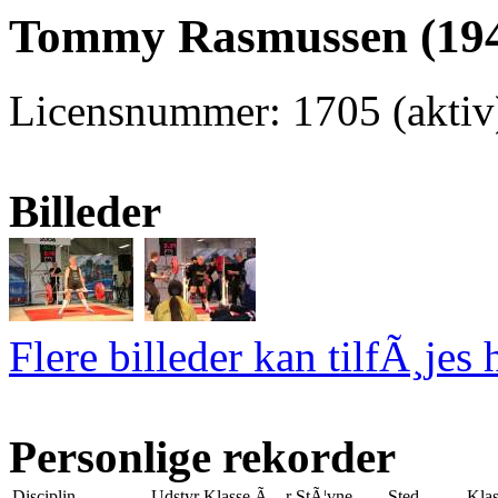
Tommy Rasmussen (194
Licensnummer: 1705 (akti
Billeder
Flere billeder kan tilfÃ¸jes 
Personlige rekorder
Disciplin
Udstyr
Klasse
Ã…r
StÃ¦vne
Sted
Klas