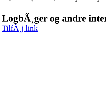
LogbÃ¸ger og andre inte
TilfÃ¸j link