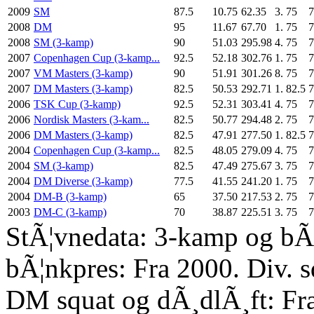
2009
SM
87.5
10.75
62.35
3.
75
7
2008
DM
95
11.67
67.70
1.
75
7
2008
SM (3-kamp)
90
51.03
295.98
4.
75
7
2007
Copenhagen Cup (3-kamp...
92.5
52.18
302.76
1.
75
7
2007
VM Masters (3-kamp)
90
51.91
301.26
8.
75
7
2007
DM Masters (3-kamp)
82.5
50.53
292.71
1.
82.5
7
2006
TSK Cup (3-kamp)
92.5
52.31
303.41
4.
75
7
2006
Nordisk Masters (3-kam...
82.5
50.77
294.48
2.
75
7
2006
DM Masters (3-kamp)
82.5
47.91
277.50
1.
82.5
7
2004
Copenhagen Cup (3-kamp...
82.5
48.05
279.09
4.
75
7
2004
SM (3-kamp)
82.5
47.49
275.67
3.
75
7
2004
DM Diverse (3-kamp)
77.5
41.55
241.20
1.
75
7
2004
DM-B (3-kamp)
65
37.50
217.53
2.
75
7
2003
DM-C (3-kamp)
70
38.87
225.51
3.
75
7
StÃ¦vnedata: 3-kamp og bÃ¦
bÃ¦nkpres: Fra 2000. Div. 
DM squat og dÃ¸dlÃ¸ft: Fr