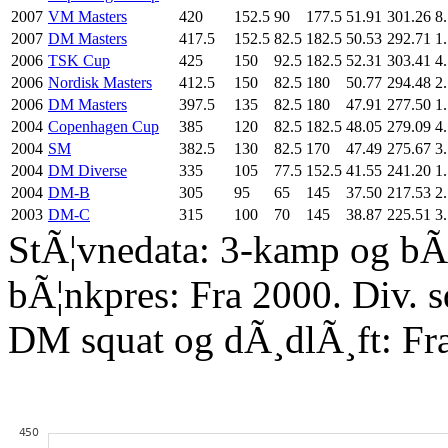
2007
VM Masters
420
152.5
90
177.5
51.91
301.26
8.
2007
DM Masters
417.5
152.5
82.5
182.5
50.53
292.71
1.
2006
TSK Cup
425
150
92.5
182.5
52.31
303.41
4.
2006
Nordisk Masters
412.5
150
82.5
180
50.77
294.48
2.
2006
DM Masters
397.5
135
82.5
180
47.91
277.50
1.
2004
Copenhagen Cup
385
120
82.5
182.5
48.05
279.09
4.
2004
SM
382.5
130
82.5
170
47.49
275.67
3.
2004
DM Diverse
335
105
77.5
152.5
41.55
241.20
1.
2004
DM-B
305
95
65
145
37.50
217.53
2.
2003
DM-C
315
100
70
145
38.87
225.51
3.
StÃ¦vnedata: 3-kamp og bÃ¦
bÃ¦nkpres: Fra 2000. Div. 
DM squat og dÃ¸dlÃ¸ft: Fr