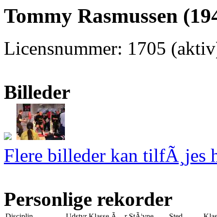
Tommy Rasmussen (194
Licensnummer: 1705 (akti
Billeder
Flere billeder kan tilfÃ¸jes 
Personlige rekorder
Disciplin
Udstyr
Klasse
Ã…r
StÃ¦vne
Sted
Klas