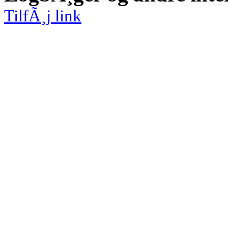
TilfÃ¸j link