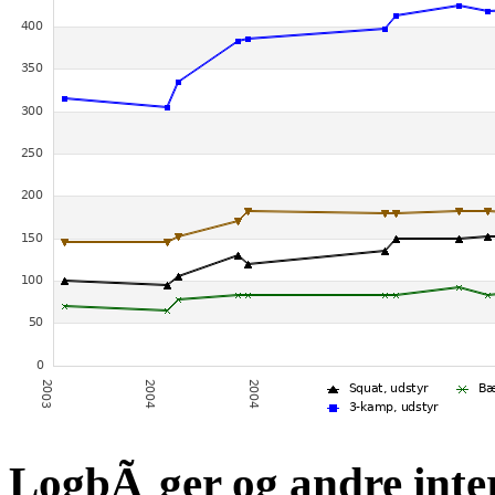
LogbÃ¸ger og andre inte