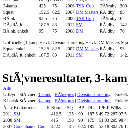
3-kamp
425
75
2006
TSK Cup
TÃ¥rnby
300
Squat
152.5
82.5
2007
DM Masters
RÃ¸dby
95
BÃ¦nk
92.5
75
2006
TSK Cup
TÃ¥rnby
65
DÃ¸dlÃ¸ft
187.5
83
2011
SM
RÃ¸dby
142
BÃ¦nk, enkelt
95
75
2008
DM
RÃ¸dby
70
Uofficielle (3-kamp + evt. Divisionsturnering + evt. DM Masters Sq
Squat, enkelt
152.5
82.5
2007
DM Masters
RÃ¸dby
95
DÃ¸dlÃ¸ft, enkelt
187.5
83
2011
SM
RÃ¸dby
142
StÃ¦vneresultater, 3-kam
Alle
Udstyr
StÃ¦vner:
3-kamp
|
BÃ¦nkpres
|
Divisionsturnering
Enkelt:
Klassisk
StÃ¦vner:
3-kamp
|
BÃ¦nkpres
|
Divisionsturnering
Enkelt:
Ã…r
Konkurrence
K
Resultat
SQ
BP
DL
IPF-P
Wilks
#
2011
SM
412.5
135
90
187.5
49.72
287.97
5.
2008
SM
415
150
90
175
51.03
295.98
4.
2007
Copenhagen Cup
422.5
145
92.5
185
52.18
302.76
1.