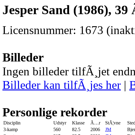
Jesper Sand (1986), 39
Licensnummer: 1673 (inakti
Billeder
Ingen billeder tilfÃ¸jet end
Billeder kan tilfÃ¸jes her
|
B
Personlige rekorder
Disciplin
Udstyr
Klasse
Ã…r
StÃ¦vne
Ste
3-kamp
560
82.5
2006
JM
Bje