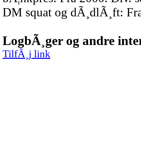
DM squat og dÃ¸dlÃ¸ft: Fr
LogbÃ¸ger og andre inte
TilfÃ¸j link