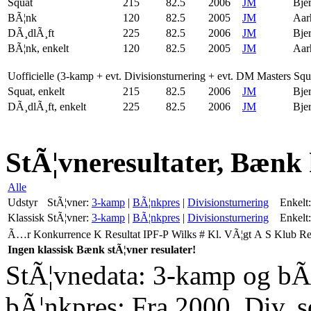
Squat
215
82.5
2006
JM
Bje
BÃ¦nk
120
82.5
2005
JM
Aar
DÃ¸dlÃ¸ft
225
82.5
2006
JM
Bje
BÃ¦nk, enkelt
120
82.5
2005
JM
Aar
Uofficielle (3-kamp + evt. Divisionsturnering + evt. DM Masters Sq
Squat, enkelt
215
82.5
2006
JM
Bje
DÃ¸dlÃ¸ft, enkelt
225
82.5
2006
JM
Bje
StÃ¦vneresultater, Bænk 
Alle
Udstyr
StÃ¦vner:
3-kamp
|
BÃ¦nkpres
|
Divisionsturnering
Enkelt:
Klassisk
StÃ¦vner:
3-kamp
|
BÃ¦nkpres
|
Divisionsturnering
Enkelt:
Ã…r
Konkurrence
K
Resultat
IPF-P
Wilks
#
Kl.
VÃ¦gt
A
S
Klub
R
Ingen klassisk Bænk stÃ¦vner resulater!
StÃ¦vnedata: 3-kamp og bÃ¦
bÃ¦nkpres: Fra 2000. Div. 