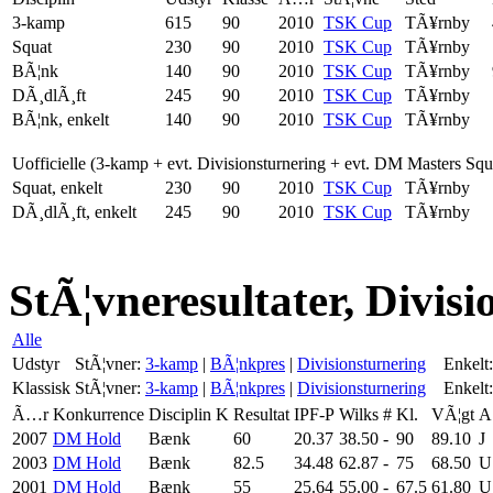
3-kamp
615
90
2010
TSK Cup
TÃ¥rnby
Squat
230
90
2010
TSK Cup
TÃ¥rnby
BÃ¦nk
140
90
2010
TSK Cup
TÃ¥rnby
DÃ¸dlÃ¸ft
245
90
2010
TSK Cup
TÃ¥rnby
BÃ¦nk, enkelt
140
90
2010
TSK Cup
TÃ¥rnby
Uofficielle (3-kamp + evt. Divisionsturnering + evt. DM Masters Sq
Squat, enkelt
230
90
2010
TSK Cup
TÃ¥rnby
DÃ¸dlÃ¸ft, enkelt
245
90
2010
TSK Cup
TÃ¥rnby
StÃ¦vneresultater, Divis
Alle
Udstyr
StÃ¦vner:
3-kamp
|
BÃ¦nkpres
|
Divisionsturnering
Enkelt:
Klassisk
StÃ¦vner:
3-kamp
|
BÃ¦nkpres
|
Divisionsturnering
Enkelt:
Ã…r
Konkurrence
Disciplin
K
Resultat
IPF-P
Wilks
#
Kl.
VÃ¦gt
A
2007
DM Hold
Bænk
60
20.37
38.50
-
90
89.10
J
2003
DM Hold
Bænk
82.5
34.48
62.87
-
75
68.50
U
2001
DM Hold
Bænk
55
25.64
55.00
-
67.5
61.80
U