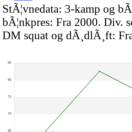
StÃ¦vnedata: 3-kamp og bÃ¦
bÃ¦nkpres: Fra 2000. Div. 
DM squat og dÃ¸dlÃ¸ft: Fr