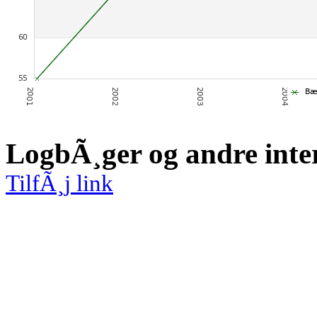
LogbÃ¸ger og andre inte
TilfÃ¸j link