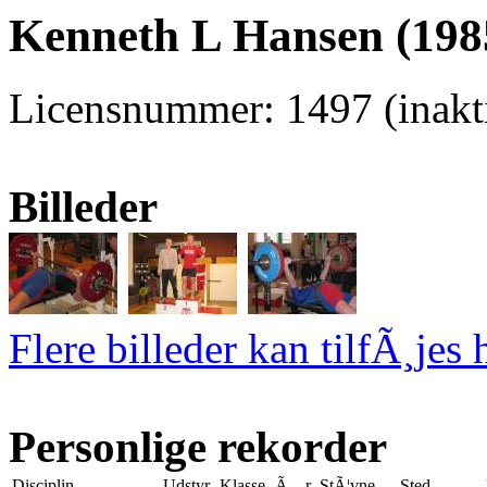
Kenneth L Hansen (198
Licensnummer: 1497 (inakti
Billeder
Flere billeder kan tilfÃ¸jes 
Personlige rekorder
Disciplin
Udstyr
Klasse
Ã…r
StÃ¦vne
Sted