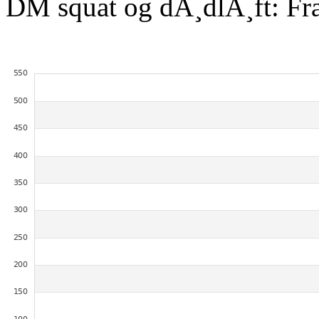
DM squat og dÃ¸dlÃ¸ft: Fr