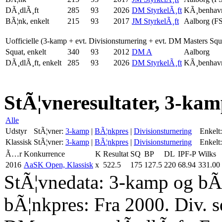
DÃ¸dlÃ¸ft
285
93
2026
DM StyrkelÃ¸ft
KÃ¸benhav
BÃ¦nk, enkelt
215
93
2017
JM StyrkelÃ¸ft
Aalborg (F
Uofficielle (3-kamp + evt. Divisionsturnering + evt. DM Masters Sq
Squat, enkelt
340
93
2012
DM A
Aalborg
DÃ¸dlÃ¸ft, enkelt
285
93
2026
DM StyrkelÃ¸ft
KÃ¸benhav
StÃ¦vneresultater, 3-kam
Alle
Udstyr
StÃ¦vner:
3-kamp
|
BÃ¦nkpres
|
Divisionsturnering
Enkelt:
Klassisk
StÃ¦vner:
3-kamp
|
BÃ¦nkpres
|
Divisionsturnering
Enkelt:
Ã…r
Konkurrence
K
Resultat
SQ
BP
DL
IPF-P
Wilks
2016
AaSK Open, Klassisk
x
522.5
175
127.5
220
68.94
331.00
StÃ¦vnedata: 3-kamp og bÃ¦
bÃ¦nkpres: Fra 2000. Div. 