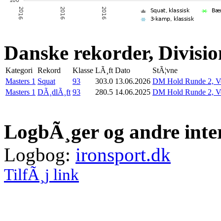
Danske rekorder, Divisio
Kategori
Rekord
Klasse
LÃ¸ft
Dato
StÃ¦vne
Masters 1
Squat
93
303.0
13.06.2026
DM Hold Runde 2, V
Masters 1
DÃ¸dlÃ¸ft
93
280.5
14.06.2025
DM Hold Runde 2, V
LogbÃ¸ger og andre inte
Logbog:
ironsport.dk
TilfÃ¸j link