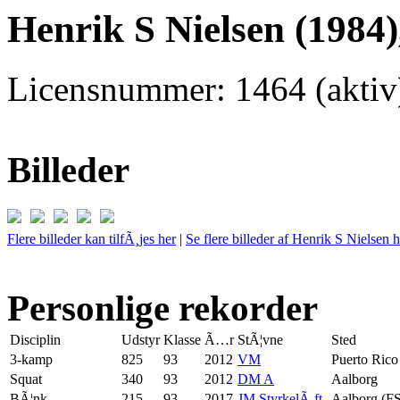
Henrik S Nielsen (1984)
Licensnummer: 1464 (aktiv
Billeder
Flere billeder kan tilfÃ¸jes her
|
Se flere billeder af Henrik S Nielsen h
Personlige rekorder
Disciplin
Udstyr
Klasse
Ã…r
StÃ¦vne
Sted
3-kamp
825
93
2012
VM
Puerto Rico
Squat
340
93
2012
DM A
Aalborg
BÃ¦nk
215
93
2017
JM StyrkelÃ¸ft
Aalborg (F