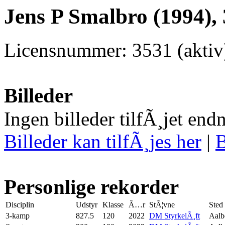
Jens P Smalbro (1994),
Licensnummer: 3531 (aktiv
Billeder
Ingen billeder tilfÃ¸jet end
Billeder kan tilfÃ¸jes her
|
B
Personlige rekorder
Disciplin
Udstyr
Klasse
Ã…r
StÃ¦vne
Sted
3-kamp
827.5
120
2022
DM StyrkelÃ¸ft
Aalb