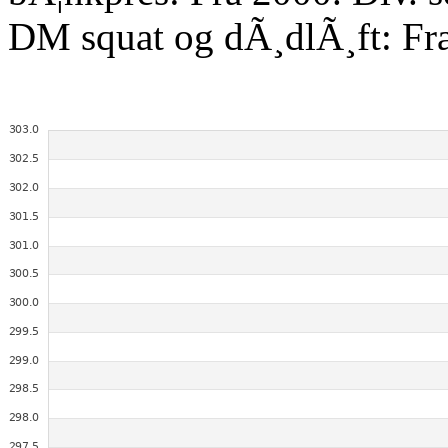
DM squat og dÃ¸dlÃ¸ft: Fr