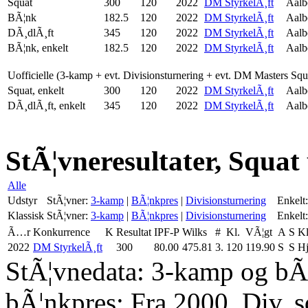
Squat
300
120
2022
DM StyrkelÃ¸ft
Aalb
BÃ¦nk
182.5
120
2022
DM StyrkelÃ¸ft
Aalb
DÃ¸dlÃ¸ft
345
120
2022
DM StyrkelÃ¸ft
Aalb
BÃ¦nk, enkelt
182.5
120
2022
DM StyrkelÃ¸ft
Aalb
Uofficielle (3-kamp + evt. Divisionsturnering + evt. DM Masters Sq
Squat, enkelt
300
120
2022
DM StyrkelÃ¸ft
Aalb
DÃ¸dlÃ¸ft, enkelt
345
120
2022
DM StyrkelÃ¸ft
Aalb
StÃ¦vneresultater, Squat
Alle
Udstyr
StÃ¦vner:
3-kamp
|
BÃ¦nkpres
|
Divisionsturnering
Enkelt:
Klassisk
StÃ¦vner:
3-kamp
|
BÃ¦nkpres
|
Divisionsturnering
Enkelt:
Ã…r
Konkurrence
K
Resultat
IPF-P
Wilks
#
Kl.
VÃ¦gt
A
S
K
2022
DM StyrkelÃ¸ft
300
80.00
475.81
3.
120
119.90
S
S
Hj
StÃ¦vnedata: 3-kamp og bÃ¦
bÃ¦nkpres: Fra 2000. Div. 