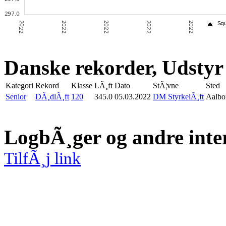
Danske rekorder, Udstyr
Kategori
Rekord
Klasse
LÃ¸ft
Dato
StÃ¦vne
Sted
Senior
DÃ¸dlÃ¸ft
120
345.0
05.03.2022
DM StyrkelÃ¸ft
Aalbo
LogbÃ¸ger og andre inte
TilfÃ¸j link