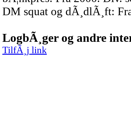
DM squat og dÃ¸dlÃ¸ft: Fr
LogbÃ¸ger og andre inte
TilfÃ¸j link