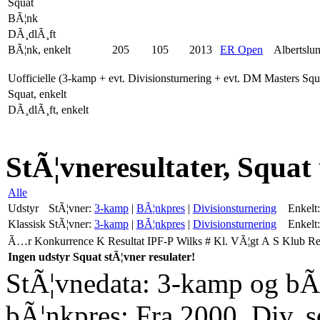
Squat
BÃ¦nk
DÃ¸dlÃ¸ft
BÃ¦nk, enkelt
205
105
2013
ER Open
Albertslu
Uofficielle (3-kamp + evt. Divisionsturnering + evt. DM Masters Sq
Squat, enkelt
DÃ¸dlÃ¸ft, enkelt
StÃ¦vneresultater, Squat
Alle
Udstyr
StÃ¦vner:
3-kamp
|
BÃ¦nkpres
|
Divisionsturnering
Enkelt:
Klassisk
StÃ¦vner:
3-kamp
|
BÃ¦nkpres
|
Divisionsturnering
Enkelt:
Ã…r
Konkurrence
K
Resultat
IPF-P
Wilks
#
Kl.
VÃ¦gt
A
S
Klub
R
Ingen udstyr Squat stÃ¦vner resulater!
StÃ¦vnedata: 3-kamp og bÃ¦
bÃ¦nkpres: Fra 2000. Div. 