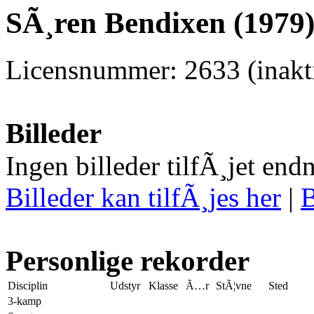
SÃ¸ren Bendixen (1979)
Licensnummer: 2633 (inakti
Billeder
Ingen billeder tilfÃ¸jet end
Billeder kan tilfÃ¸jes her
|
B
Personlige rekorder
Disciplin
Udstyr
Klasse
Ã…r
StÃ¦vne
Sted
3-kamp