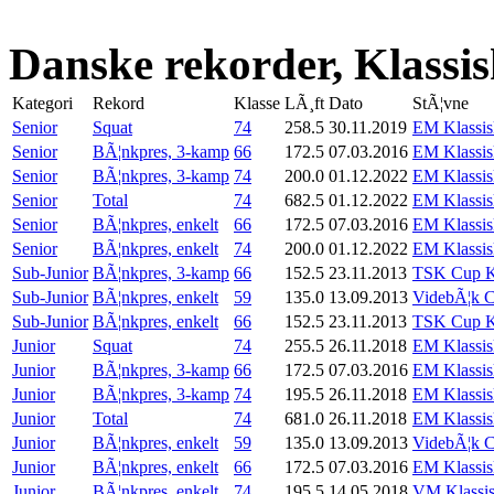
Danske rekorder, Klassi
Kategori
Rekord
Klasse
LÃ¸ft
Dato
StÃ¦vne
Senior
Squat
74
258.5
30.11.2019
EM Klassis
Senior
BÃ¦nkpres, 3-kamp
66
172.5
07.03.2016
EM Klassis
Senior
BÃ¦nkpres, 3-kamp
74
200.0
01.12.2022
EM Klassis
Senior
Total
74
682.5
01.12.2022
EM Klassis
Senior
BÃ¦nkpres, enkelt
66
172.5
07.03.2016
EM Klassis
Senior
BÃ¦nkpres, enkelt
74
200.0
01.12.2022
EM Klassis
Sub-Junior
BÃ¦nkpres, 3-kamp
66
152.5
23.11.2013
TSK Cup K
Sub-Junior
BÃ¦nkpres, enkelt
59
135.0
13.09.2013
VidebÃ¦k 
Sub-Junior
BÃ¦nkpres, enkelt
66
152.5
23.11.2013
TSK Cup K
Junior
Squat
74
255.5
26.11.2018
EM Klassis
Junior
BÃ¦nkpres, 3-kamp
66
172.5
07.03.2016
EM Klassis
Junior
BÃ¦nkpres, 3-kamp
74
195.5
26.11.2018
EM Klassis
Junior
Total
74
681.0
26.11.2018
EM Klassis
Junior
BÃ¦nkpres, enkelt
59
135.0
13.09.2013
VidebÃ¦k 
Junior
BÃ¦nkpres, enkelt
66
172.5
07.03.2016
EM Klassis
Junior
BÃ¦nkpres, enkelt
74
195.5
14.05.2018
VM Klassis