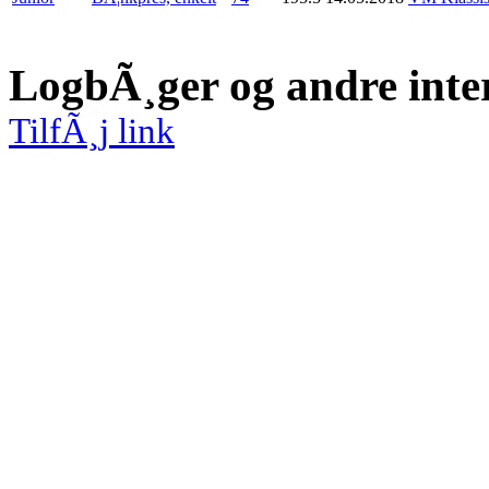
LogbÃ¸ger og andre inte
TilfÃ¸j link