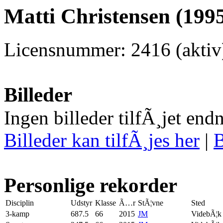
Matti Christensen (1995
Licensnummer: 2416 (aktiv
Billeder
Ingen billeder tilfÃ¸jet end
Billeder kan tilfÃ¸jes her
|
B
Personlige rekorder
Disciplin
Udstyr
Klasse
Ã…r
StÃ¦vne
Sted
3-kamp
687.5
66
2015
JM
VidebÃ¦k