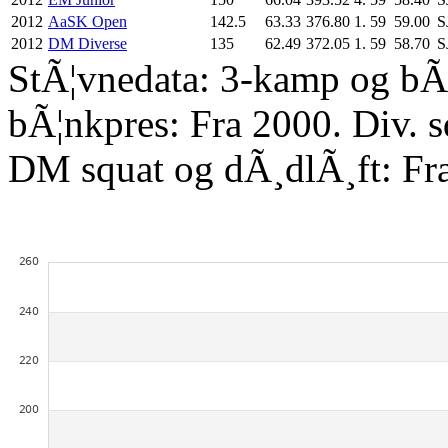
2012
AaSK Open
142.5
63.33
376.80
1.
59
59.00
S
2012
DM Diverse
135
62.49
372.05
1.
59
58.70
S
StÃ¦vnedata: 3-kamp og bÃ¦
bÃ¦nkpres: Fra 2000. Div. 
DM squat og dÃ¸dlÃ¸ft: Fr