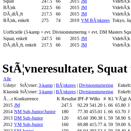
Squat
247.5
66
2015
JM
VidebÃ¦k
BÃ¦nk
222.5
66
2015
JM
VidebÃ¦k
DÃ¸dlÃ¸ft
217.5
66
2015
JM
VidebÃ¦k
BÃ¦nk, enkelt
275
74
2019
VM BÃ¦nkpres
Tokyo, Ja
Uofficielle (3-kamp + evt. Divisionsturnering + evt. DM Masters Sq
Squat, enkelt
247.5
66
2015
JM
VidebÃ¦k
DÃ¸dlÃ¸ft, enkelt
217.5
66
2015
JM
VidebÃ¦k
StÃ¦vneresultater, Squat
Alle
Udstyr
StÃ¦vner:
3-kamp
|
BÃ¦nkpres
|
Divisionsturnering
Enkelt:
Klassisk
StÃ¦vner:
3-kamp
|
BÃ¦nkpres
|
Divisionsturnering
Enkelt:
Ã…r
Konkurrence
K
Resultat
IPF-P
Wilks
#
Kl.
VÃ¦gt
2015
JM
247.5
92.29
541.20
1.
66
65.80
J
2014
NM Sub-Junior/Junior
180
77.30
455.01
1.
66
63.70
J
2013
DM Sub-Junior
120
65.60
390.38
1.
59
58.90
S
2012
VM Sub-Junior
160
69.88
415.77
4.
59
59.00
S
2012
EM Junior
150
66.04
393.52
4.
59
58.40
S