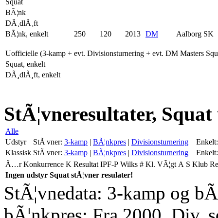
Squat
BÃ¦nk
DÃ¸dlÃ¸ft
BÃ¦nk, enkelt
250
120
2013
DM
Aalborg SK
Uofficielle (3-kamp + evt. Divisionsturnering + evt. DM Masters Sq
Squat, enkelt
DÃ¸dlÃ¸ft, enkelt
StÃ¦vneresultater, Squat
Alle
Udstyr
StÃ¦vner:
3-kamp
|
BÃ¦nkpres
|
Divisionsturnering
Enkelt:
Klassisk
StÃ¦vner:
3-kamp
|
BÃ¦nkpres
|
Divisionsturnering
Enkelt:
Ã…r
Konkurrence
K
Resultat
IPF-P
Wilks
#
Kl.
VÃ¦gt
A
S
Klub
R
Ingen udstyr Squat stÃ¦vner resulater!
StÃ¦vnedata: 3-kamp og bÃ¦
bÃ¦nkpres: Fra 2000. Div. 