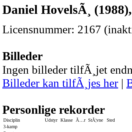
Daniel HovelsÃ¸ (1988)
Licensnummer: 2167 (inakti
Billeder
Ingen billeder tilfÃ¸jet end
Billeder kan tilfÃ¸jes her
|
B
Personlige rekorder
Disciplin
Udstyr
Klasse
Ã…r
StÃ¦vne
Sted
3-kamp