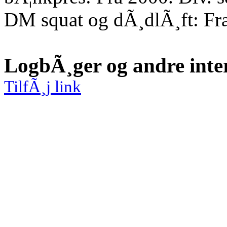
DM squat og dÃ¸dlÃ¸ft: Fr
LogbÃ¸ger og andre inte
TilfÃ¸j link