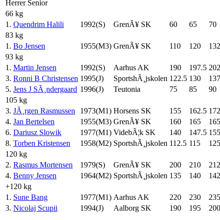
Herrer Senior
66 kg
1.
Quendrim Halili
1992(S)
GrenÃ¥ SK
60
65
70
83 kg
1.
Bo Jensen
1955(M3)
GrenÃ¥ SK
110
120
132
93 kg
1.
Martin Jensen
1992(S)
Aarhus AK
190
197.5
202
3.
Ronni B Christensen
1995(J)
SportshÃ¸jskolen
122.5
130
137
5.
Jens J SÃ¸ndergaard
1996(J)
Teutonia
75
85
90
105 kg
3.
JÃ¸rgen Rasmussen
1973(M1)
Horsens SK
155
162.5
172
4.
Jan Bertelsen
1955(M3)
GrenÃ¥ SK
160
165
16
6.
Dariusz Slowik
1977(M1)
VidebÃ¦k SK
140
147.5
15
8.
Torben Kristensen
1958(M2)
SportshÃ¸jskolen
112.5
115
12
120 kg
2.
Rasmus Mortensen
1979(S)
GrenÃ¥ SK
200
210
212
4.
Benny Jensen
1964(M2)
SportshÃ¸jskolen
135
140
142
+120 kg
1.
Sune Bang
1977(M1)
Aarhus AK
220
230
23
3.
Nicolaj Scupii
1994(J)
Aalborg SK
190
195
20