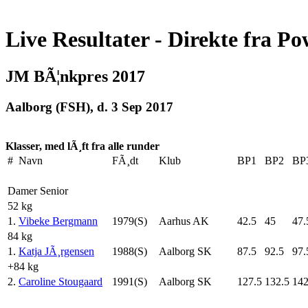
Live Resultater - Direkte fra Po
JM BÃ¦nkpres 2017
Aalborg (FSH), d. 3 Sep 2017
Klasser, med lÃ¸ft fra alle runder
#
Navn
FÃ¸dt
Klub
BP1
BP2
BP
Damer Senior
52 kg
1.
Vibeke Bergmann
1979(S)
Aarhus AK
42.5
45
47.
84 kg
1.
Katja JÃ¸rgensen
1988(S)
Aalborg SK
87.5
92.5
97.
+84 kg
2.
Caroline Stougaard
1991(S)
Aalborg SK
127.5
132.5
142