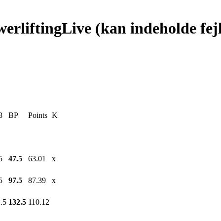
werliftingLive (kan indeholde fej
3
BP
Points
K
5
47.5
63.01
x
5
97.5
87.39
x
.5
132.5
110.12