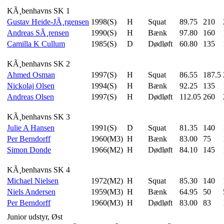
KÃ¸benhavns SK 1
Gustav Heide-JÃ¸rgensen
1998(S)
H
Squat
89.75
210
Andreas SÃ¸rensen
1990(S)
H
Bænk
97.80
160
Camilla K Cullum
1985(S)
D
Dødløft
60.80
135
KÃ¸benhavns SK 2
Ahmed Osman
1997(S)
H
Squat
86.55
187.5
Nickolaj Olsen
1994(S)
H
Bænk
92.25
135
Andreas Olsen
1997(S)
H
Dødløft
112.05
260
KÃ¸benhavns SK 3
Julie A Hansen
1991(S)
D
Squat
81.35
140
Per Berndorff
1960(M3)
H
Bænk
83.00
75
Simon Donde
1966(M2)
H
Dødløft
84.10
145
KÃ¸benhavns SK 4
Michael Nielsen
1972(M2)
H
Squat
85.30
140
Niels Andersen
1959(M3)
H
Bænk
64.95
50
Per Berndorff
1960(M3)
H
Dødløft
83.00
83
Junior udstyr, Øst