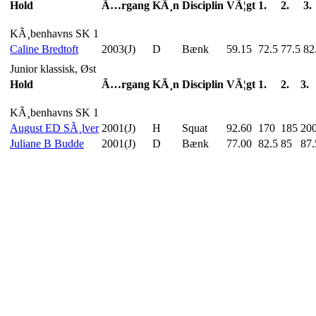
Hold
Ã…rgang
KÃ¸n
Disciplin
VÃ¦gt
1.
2.
3.
KÃ¸benhavns SK 1
Caline Bredtoft
2003(J)
D
Bænk
59.15
72.5
77.5
82
Junior klassisk, Øst
Hold
Ã…rgang
KÃ¸n
Disciplin
VÃ¦gt
1.
2.
3.
KÃ¸benhavns SK 1
August ED SÃ¸lver
2001(J)
H
Squat
92.60
170
185
20
Juliane B Budde
2001(J)
D
Bænk
77.00
82.5
85
87.