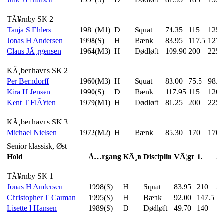
TÃ¥rnby SK 2
Tanja S Ehlers
1981(M1)
D
Squat
74.35
115
12
Jonas H Andersen
1998(S)
H
Bænk
83.95
117.5
12
Claus JÃ¸rgensen
1964(M3)
H
Dødløft
109.90
200
22
KÃ¸benhavns SK 2
Per Berndorff
1960(M3)
H
Squat
83.00
75.5
98
Kira H Jensen
1990(S)
D
Bænk
117.95
115
12
Kent T FlÃ¥ten
1979(M1)
H
Dødløft
81.25
200
22
KÃ¸benhavns SK 3
Michael Nielsen
1972(M2)
H
Bænk
85.30
170
17
Senior klassisk, Øst
Hold
Ã…rgang
KÃ¸n
Disciplin
VÃ¦gt
1.
TÃ¥rnby SK 1
Jonas H Andersen
1998(S)
H
Squat
83.95
210
Christopher T Carman
1995(S)
H
Bænk
92.00
147.5
Lisette I Hansen
1989(S)
D
Dødløft
49.70
140