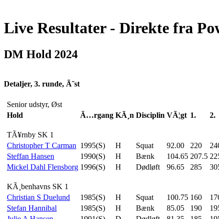
Live Resultater - Direkte fra Po
DM Hold 2024
Detaljer, 3. runde, Ã˜st
Senior udstyr, Øst
Hold
Ã…rgang
KÃ¸n
Disciplin
VÃ¦gt
1.
2.
TÃ¥rnby SK 1
Christopher T Carman
1995(S)
H
Squat
92.00
220
24
Steffan Hansen
1990(S)
H
Bænk
104.65
207.5
22
Mickel Dahl Flensborg
1996(S)
H
Dødløft
96.65
285
30
KÃ¸benhavns SK 1
Christian S Duelund
1985(S)
H
Squat
100.75
160
17
Stefan Hannibal
1985(S)
H
Bænk
85.05
190
19
Julie A Hansen
1991(S)
D
Dødløft
81.35
185
19