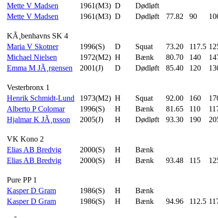
Mette V Madsen
1961(M3)
D
Dødløft
Mette V Madsen
1961(M3)
D
Dødløft
77.82
90
10
KÃ¸benhavns SK 4
Maria V Skotner
1996(S)
D
Squat
73.20
117.5
12
Michael Nielsen
1972(M2)
H
Bænk
80.70
140
14
Emma M JÃ¸rgensen
2001(J)
D
Dødløft
85.40
120
13
Vesterbronx 1
Henrik Schmidt-Lund
1973(M2)
H
Squat
92.00
160
17
Alberto P Colomar
1996(S)
H
Bænk
81.65
110
11
Hjalmar K JÃ¸nsson
2005(J)
H
Dødløft
93.30
190
20
VK Kono 2
Elias AB Bredvig
2000(S)
H
Bænk
Elias AB Bredvig
2000(S)
H
Bænk
93.48
115
12
Pure PP 1
Kasper D Gram
1986(S)
H
Bænk
Kasper D Gram
1986(S)
H
Bænk
94.96
112.5
11