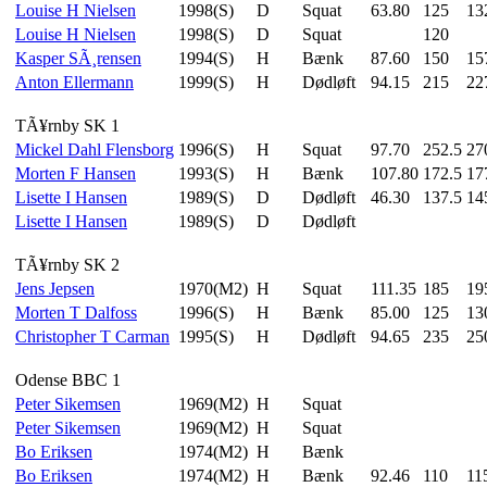
Louise H Nielsen
1998(S)
D
Squat
63.80
125
13
Louise H Nielsen
1998(S)
D
Squat
120
Kasper SÃ¸rensen
1994(S)
H
Bænk
87.60
150
15
Anton Ellermann
1999(S)
H
Dødløft
94.15
215
22
TÃ¥rnby SK 1
Mickel Dahl Flensborg
1996(S)
H
Squat
97.70
252.5
27
Morten F Hansen
1993(S)
H
Bænk
107.80
172.5
17
Lisette I Hansen
1989(S)
D
Dødløft
46.30
137.5
14
Lisette I Hansen
1989(S)
D
Dødløft
TÃ¥rnby SK 2
Jens Jepsen
1970(M2)
H
Squat
111.35
185
19
Morten T Dalfoss
1996(S)
H
Bænk
85.00
125
13
Christopher T Carman
1995(S)
H
Dødløft
94.65
235
25
Odense BBC 1
Peter Sikemsen
1969(M2)
H
Squat
Peter Sikemsen
1969(M2)
H
Squat
Bo Eriksen
1974(M2)
H
Bænk
Bo Eriksen
1974(M2)
H
Bænk
92.46
110
11