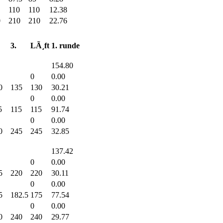
110
110
12.38
0
210
210
22.76
3.
LÃ¸ft
1. runde
154.80
0
0.00
0
135
130
30.21
0
0.00
5
115
115
91.74
0
0.00
0
245
245
32.85
137.42
0
0.00
5
220
220
30.11
0
0.00
5
182.5
175
77.54
0
0.00
0
240
240
29.77