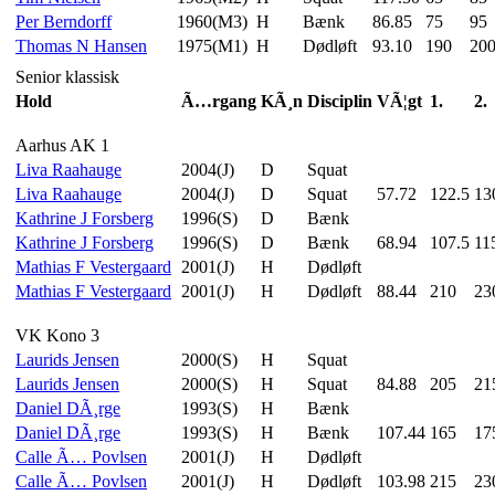
Per Berndorff
1960(M3)
H
Bænk
86.85
75
95
Thomas N Hansen
1975(M1)
H
Dødløft
93.10
190
20
Senior klassisk
Hold
Ã…rgang
KÃ¸n
Disciplin
VÃ¦gt
1.
2.
Aarhus AK 1
Liva Raahauge
2004(J)
D
Squat
Liva Raahauge
2004(J)
D
Squat
57.72
122.5
13
Kathrine J Forsberg
1996(S)
D
Bænk
Kathrine J Forsberg
1996(S)
D
Bænk
68.94
107.5
11
Mathias F Vestergaard
2001(J)
H
Dødløft
Mathias F Vestergaard
2001(J)
H
Dødløft
88.44
210
23
VK Kono 3
Laurids Jensen
2000(S)
H
Squat
Laurids Jensen
2000(S)
H
Squat
84.88
205
21
Daniel DÃ¸rge
1993(S)
H
Bænk
Daniel DÃ¸rge
1993(S)
H
Bænk
107.44
165
17
Calle Ã… Povlsen
2001(J)
H
Dødløft
Calle Ã… Povlsen
2001(J)
H
Dødløft
103.98
215
23