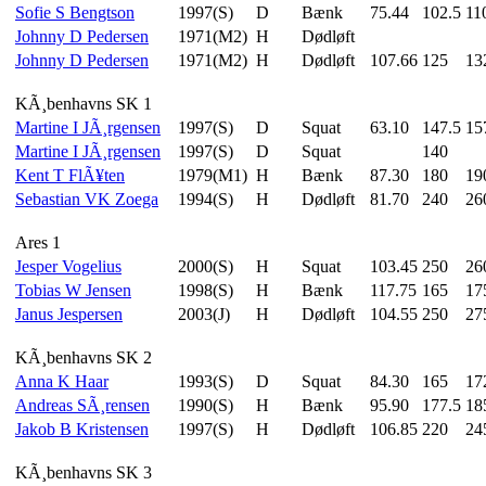
Sofie S Bengtson
1997(S)
D
Bænk
75.44
102.5
11
Johnny D Pedersen
1971(M2)
H
Dødløft
Johnny D Pedersen
1971(M2)
H
Dødløft
107.66
125
13
KÃ¸benhavns SK 1
Martine I JÃ¸rgensen
1997(S)
D
Squat
63.10
147.5
15
Martine I JÃ¸rgensen
1997(S)
D
Squat
140
Kent T FlÃ¥ten
1979(M1)
H
Bænk
87.30
180
19
Sebastian VK Zoega
1994(S)
H
Dødløft
81.70
240
26
Ares 1
Jesper Vogelius
2000(S)
H
Squat
103.45
250
26
Tobias W Jensen
1998(S)
H
Bænk
117.75
165
17
Janus Jespersen
2003(J)
H
Dødløft
104.55
250
27
KÃ¸benhavns SK 2
Anna K Haar
1993(S)
D
Squat
84.30
165
17
Andreas SÃ¸rensen
1990(S)
H
Bænk
95.90
177.5
18
Jakob B Kristensen
1997(S)
H
Dødløft
106.85
220
24
KÃ¸benhavns SK 3