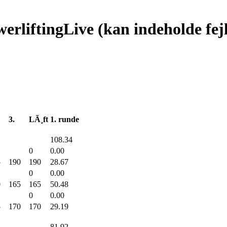
werliftingLive (kan indeholde fej
3.
LÃ¸ft
1. runde
108.34
0
0.00
5
190
190
28.67
0
0.00
0
165
165
50.48
0
0.00
5
170
170
29.19
81.92