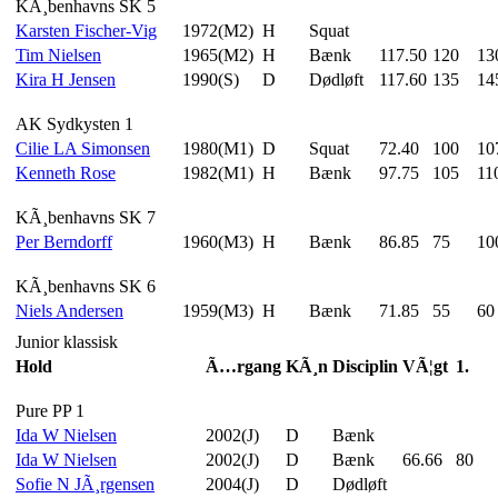
KÃ¸benhavns SK 5
Karsten Fischer-Vig
1972(M2)
H
Squat
Tim Nielsen
1965(M2)
H
Bænk
117.50
120
13
Kira H Jensen
1990(S)
D
Dødløft
117.60
135
14
AK Sydkysten 1
Cilie LA Simonsen
1980(M1)
D
Squat
72.40
100
10
Kenneth Rose
1982(M1)
H
Bænk
97.75
105
11
KÃ¸benhavns SK 7
Per Berndorff
1960(M3)
H
Bænk
86.85
75
10
KÃ¸benhavns SK 6
Niels Andersen
1959(M3)
H
Bænk
71.85
55
60
Junior klassisk
Hold
Ã…rgang
KÃ¸n
Disciplin
VÃ¦gt
1.
Pure PP 1
Ida W Nielsen
2002(J)
D
Bænk
Ida W Nielsen
2002(J)
D
Bænk
66.66
80
Sofie N JÃ¸rgensen
2004(J)
D
Dødløft