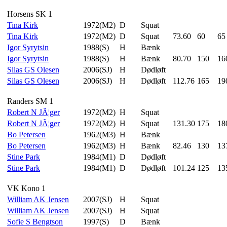
Horsens SK 1
Tina Kirk
1972(M2)
D
Squat
Tina Kirk
1972(M2)
D
Squat
73.60
60
65
Igor Syrytsin
1988(S)
H
Bænk
Igor Syrytsin
1988(S)
H
Bænk
80.70
150
16
Silas GS Olesen
2006(SJ)
H
Dødløft
Silas GS Olesen
2006(SJ)
H
Dødløft
112.76
165
19
Randers SM 1
Robert N JÃ¦ger
1972(M2)
H
Squat
Robert N JÃ¦ger
1972(M2)
H
Squat
131.30
175
18
Bo Petersen
1962(M3)
H
Bænk
Bo Petersen
1962(M3)
H
Bænk
82.46
130
13
Stine Park
1984(M1)
D
Dødløft
Stine Park
1984(M1)
D
Dødløft
101.24
125
13
VK Kono 1
William AK Jensen
2007(SJ)
H
Squat
William AK Jensen
2007(SJ)
H
Squat
Sofie S Bengtson
1997(S)
D
Bænk