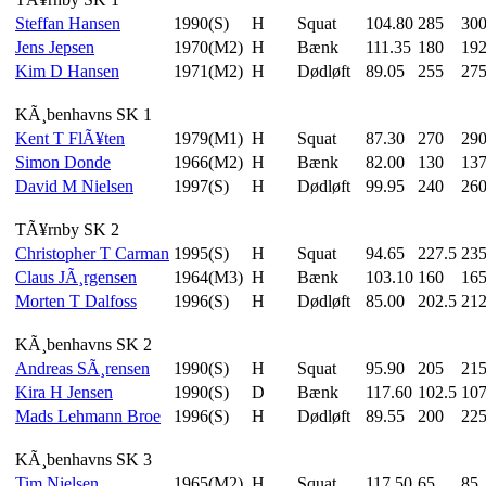
Steffan Hansen
1990(S)
H
Squat
104.80
285
30
Jens Jepsen
1970(M2)
H
Bænk
111.35
180
192
Kim D Hansen
1971(M2)
H
Dødløft
89.05
255
27
KÃ¸benhavns SK 1
Kent T FlÃ¥ten
1979(M1)
H
Squat
87.30
270
29
Simon Donde
1966(M2)
H
Bænk
82.00
130
137
David M Nielsen
1997(S)
H
Dødløft
99.95
240
26
TÃ¥rnby SK 2
Christopher T Carman
1995(S)
H
Squat
94.65
227.5
23
Claus JÃ¸rgensen
1964(M3)
H
Bænk
103.10
160
16
Morten T Dalfoss
1996(S)
H
Dødløft
85.00
202.5
212
KÃ¸benhavns SK 2
Andreas SÃ¸rensen
1990(S)
H
Squat
95.90
205
21
Kira H Jensen
1990(S)
D
Bænk
117.60
102.5
107
Mads Lehmann Broe
1996(S)
H
Dødløft
89.55
200
22
KÃ¸benhavns SK 3
Tim Nielsen
1965(M2)
H
Squat
117.50
65
85