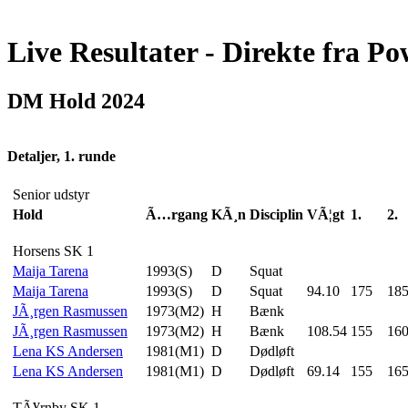
Live Resultater - Direkte fra Po
DM Hold 2024
Detaljer, 1. runde
Senior udstyr
Hold
Ã…rgang
KÃ¸n
Disciplin
VÃ¦gt
1.
2.
Horsens SK 1
Maija Tarena
1993(S)
D
Squat
Maija Tarena
1993(S)
D
Squat
94.10
175
18
JÃ¸rgen Rasmussen
1973(M2)
H
Bænk
JÃ¸rgen Rasmussen
1973(M2)
H
Bænk
108.54
155
16
Lena KS Andersen
1981(M1)
D
Dødløft
Lena KS Andersen
1981(M1)
D
Dødløft
69.14
155
16
TÃ¥rnby SK 1