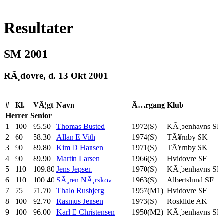
Resultater
SM 2001
RÃ¸dovre, d. 13 Okt 2001
#
Kl.
VÃ¦gt
Navn
Ã…rgang
Klub
Herrer
Senior
1
100
95.50
Thomas Busted
1972(S)
KÃ¸benhavns 
2
60
58.30
Allan E Vith
1974(S)
TÃ¥rnby SK
3
90
89.80
Kim D Hansen
1971(S)
TÃ¥rnby SK
4
90
89.90
Martin Larsen
1966(S)
Hvidovre SF
5
110
109.80
Jens Jepsen
1970(S)
KÃ¸benhavns 
6
110
100.40
SÃ¸ren NÃ¸rskov
1963(S)
Albertslund SF
7
75
71.70
Thalo Rusbjerg
1957(M1)
Hvidovre SF
8
100
92.70
Rasmus Jensen
1973(S)
Roskilde AK
9
100
96.00
Karl E Christensen
1950(M2)
KÃ¸benhavns 