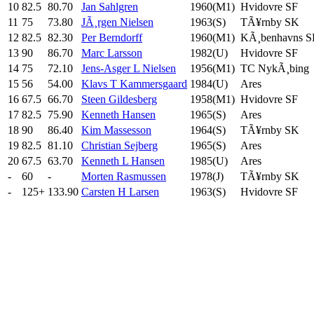
10
82.5
80.70
Jan Sahlgren
1960(M1)
Hvidovre SF
11
75
73.80
JÃ¸rgen Nielsen
1963(S)
TÃ¥rnby SK
12
82.5
82.30
Per Berndorff
1960(M1)
KÃ¸benhavns 
13
90
86.70
Marc Larsson
1982(U)
Hvidovre SF
14
75
72.10
Jens-Asger L Nielsen
1956(M1)
TC NykÃ¸bing
15
56
54.00
Klavs T Kammersgaard
1984(U)
Ares
16
67.5
66.70
Steen Gildesberg
1958(M1)
Hvidovre SF
17
82.5
75.90
Kenneth Hansen
1965(S)
Ares
18
90
86.40
Kim Massesson
1964(S)
TÃ¥rnby SK
19
82.5
81.10
Christian Sejberg
1965(S)
Ares
20
67.5
63.70
Kenneth L Hansen
1985(U)
Ares
-
60
-
Morten Rasmussen
1978(J)
TÃ¥rnby SK
-
125+
133.90
Carsten H Larsen
1963(S)
Hvidovre SF