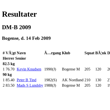
Resultater
DM-B 2009
Bogense, d. 14 Feb 2009
#
VÃ¦gt
Navn
Ã…rgang
Klub
Squat
BÃ¦nk
D
Herrer
Senior
82.5 kg
1
76.70
Kevin Knudsen
1990(J)
Bogense M
205
.0
120
.0
2
90 kg
1
85.40
Peter B Tind
1982(S)
AK Nordland
210
.0
130
.0
2
2
83.50
Mads S Lundsby
1988(J)
Bogense M
205
.0
120
.0
1