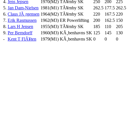
4.
Jens Jepsen
1970(M2)
TÃ¥rnby SK
250
200
225
5.
Jan Dam-Nielsen
1981(M1)
TÃ¥rnby SK
262.5
177.5
262.5
6.
Claus JÃ¸rgensen
1964(M2)
TÃ¥rnby SK
220
167.5
220
7.
Erik Rasmussen
1962(M3)
ER Powerlifting
200
162.5
150
8.
Lars H Jensen
1955(M3)
TÃ¥rnby SK
185
110
205
9.
Per Berndorff
1960(M3)
KÃ¸benhavns SK
125
145
130
-
Kent T FlÃ¥ten
1979(M1)
KÃ¸benhavns SK
0
0
0