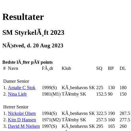
Resultater
SM StyrkelÃ¸ft 2023
NÃ¦stved, d. 20 Aug 2023
Bedste lÃ¸fter pÃ¥ points
#
Navn
FÃ¸dt
Klub
SQ
BP
DL
Damer Senior
1.
Amalie C Stok
1999(S)
KÃ¸benhavns SK
225
130
180
2.
Nina Lieb
1981(M1)
TÃ¥rnby SK
152.5
90
150
Herrer Senior
1.
Nickolaj Olsen
1994(S)
KÃ¸benhavns SK
322.5
190
287.5
2.
Kim D Hansen
1971(M2)
TÃ¥rnby SK
257.5
160
277.5
3.
David M Nielsen
1997(S)
KÃ¸benhavns SK
295
165
260