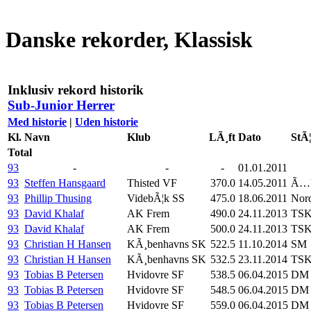
Danske rekorder, Klassisk
Inklusiv rekord historik
Sub-Junior Herrer
Med historie
|
Uden historie
Kl.
Navn
Klub
LÃ¸ft
Dato
StÃ
Total
93
-
-
-
01.01.2011
93
Steffen Hansgaard
Thisted VF
370.0
14.05.2011
Ã…b
93
Phillip Thusing
VidebÃ¦k SS
475.0
18.06.2011
Nor
93
David Khalaf
AK Frem
490.0
24.11.2013
TSK
93
David Khalaf
AK Frem
500.0
24.11.2013
TSK
93
Christian H Hansen
KÃ¸benhavns SK
522.5
11.10.2014
SM
93
Christian H Hansen
KÃ¸benhavns SK
532.5
23.11.2014
TSK 
93
Tobias B Petersen
Hvidovre SF
538.5
06.04.2015
DM 
93
Tobias B Petersen
Hvidovre SF
548.5
06.04.2015
DM 
93
Tobias B Petersen
Hvidovre SF
559.0
06.04.2015
DM 