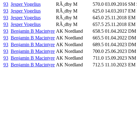
93
Jesper Vogelius
RÃ¸dby M
570.0
03.09.2016
SM S
93
Jesper Vogelius
RÃ¸dby M
625.0
14.03.2017
EM 
93
Jesper Vogelius
RÃ¸dby M
645.0
25.11.2018
EM 
93
Jesper Vogelius
RÃ¸dby M
657.5
25.11.2018
EM 
93
Benjamin B Macintyre
AK Nordland
658.5
01.04.2022
DM 
93
Benjamin B Macintyre
AK Nordland
665.5
01.04.2022
DM 
93
Benjamin B Macintyre
AK Nordland
689.5
01.04.2023
DM K
93
Benjamin B Macintyre
AK Nordland
700.0
25.06.2023
DM 
93
Benjamin B Macintyre
AK Nordland
711.0
15.09.2023
NM K
93
Benjamin B Macintyre
AK Nordland
712.5
11.10.2023
EM 