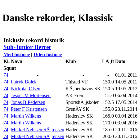
Danske rekorder, Klassisk
Inklusiv rekord historik
Sub-Junior Herrer
Med historie
|
Uden historie
Kl.
Navn
Klub
LÃ¸ft
Dato
Squat
74
-
-
-
01.01.2011
74
Patryk Bolek
Thisted VF
150.0
14.05.2011
74
Nickolaj Olsen
KÃ¸benhavns SK
150.5
19.05.2012
74
Jesper M Mortensen
AK Frem
151.0
06.04.2014
74
Jonas B Pedersen
SportshÃ¸jskolen
152.5
17.05.2014
74
Peter F Kristensen
GrenÃ¥ SK
155.0
23.11.2014
74
Martin Wilkens
Haderslev SK
165.0
03.04.2016
74
Martin Wilkens
Haderslev SK
170.0
03.04.2016
74
Mikkel Nehlsen SÃ¸rensen
Haderslev SK
185.0
20.11.2016
74
Mikkel Nehlsen SÃ¸rensen
Haderslev SK
200.0
20.11.2016