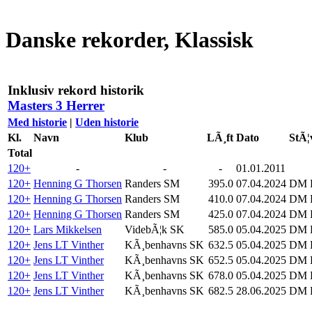
Danske rekorder, Klassisk
Inklusiv rekord historik
Masters 3 Herrer
Med historie
|
Uden historie
Kl.
Navn
Klub
LÃ¸ft
Dato
StÃ¦
Total
120+
-
-
-
01.01.2011
120+
Henning G Thorsen
Randers SM
395.0
07.04.2024
DM K
120+
Henning G Thorsen
Randers SM
410.0
07.04.2024
DM K
120+
Henning G Thorsen
Randers SM
425.0
07.04.2024
DM K
120+
Lars Mikkelsen
VidebÃ¦k SK
585.0
05.04.2025
DM K
120+
Jens LT Vinther
KÃ¸benhavns SK
632.5
05.04.2025
DM K
120+
Jens LT Vinther
KÃ¸benhavns SK
652.5
05.04.2025
DM K
120+
Jens LT Vinther
KÃ¸benhavns SK
678.0
05.04.2025
DM K
120+
Jens LT Vinther
KÃ¸benhavns SK
682.5
28.06.2025
DM K