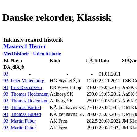
Danske rekorder, Klassisk
Inklusiv rekord historik
Masters 1 Herrer
Med historie
|
Uden historie
Kl.
Navn
Klub
LÃ¸ft
Dato
StÃ¦vn
DÃ¸dlÃ¸ft
93
-
-
-
01.01.2011
93
Peter Vintersborg
HG StyrkelÃ¸ft
155.0
27.11.2011
TSK Cu
93
Erik Rasmussen
ER Powerlifting
210.0
19.05.2012
AaSK O
93
Thomas Hedemann
Aalborg SK
230.0
19.05.2012
AaSK O
93
Thomas Hedemann
Aalborg SK
250.0
19.05.2012
AaSK O
93
Thomas Busted
KÃ¸benhavns SK
270.0
23.06.2012
DM Kla
93
Thomas Busted
KÃ¸benhavns SK
280.0
23.06.2012
DM Kla
93
Martin Faber
AK Frem
282.5
20.08.2022
JM Klas
93
Martin Faber
AK Frem
290.0
20.08.2022
JM Klas