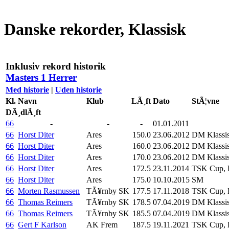
Danske rekorder, Klassisk
Inklusiv rekord historik
Masters 1 Herrer
Med historie
|
Uden historie
Kl.
Navn
Klub
LÃ¸ft
Dato
StÃ¦vne
DÃ¸dlÃ¸ft
66
-
-
-
01.01.2011
66
Horst Diter
Ares
150.0
23.06.2012
DM Klassi
66
Horst Diter
Ares
160.0
23.06.2012
DM Klassi
66
Horst Diter
Ares
170.0
23.06.2012
DM Klassi
66
Horst Diter
Ares
172.5
23.11.2014
TSK Cup, K
66
Horst Diter
Ares
175.0
10.10.2015
SM
66
Morten Rasmussen
TÃ¥rnby SK
177.5
17.11.2018
TSK Cup, K
66
Thomas Reimers
TÃ¥rnby SK
178.5
07.04.2019
DM Klassi
66
Thomas Reimers
TÃ¥rnby SK
185.5
07.04.2019
DM Klassi
66
Gert F Karlson
AK Frem
187.5
19.11.2021
TSK Cup, K