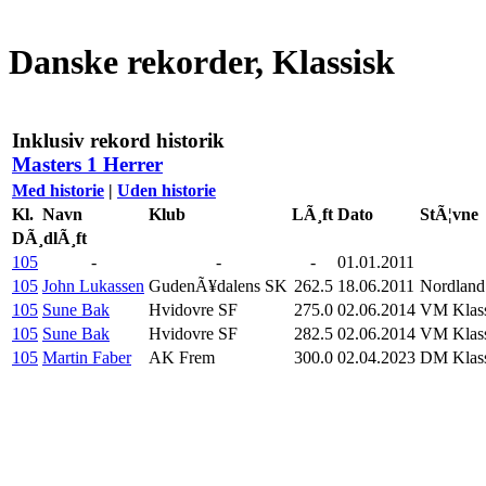
Danske rekorder, Klassisk
Inklusiv rekord historik
Masters 1 Herrer
Med historie
|
Uden historie
Kl.
Navn
Klub
LÃ¸ft
Dato
StÃ¦vne
DÃ¸dlÃ¸ft
105
-
-
-
01.01.2011
105
John Lukassen
GudenÃ¥dalens SK
262.5
18.06.2011
Nordland
105
Sune Bak
Hvidovre SF
275.0
02.06.2014
VM Klass
105
Sune Bak
Hvidovre SF
282.5
02.06.2014
VM Klass
105
Martin Faber
AK Frem
300.0
02.04.2023
DM Klass