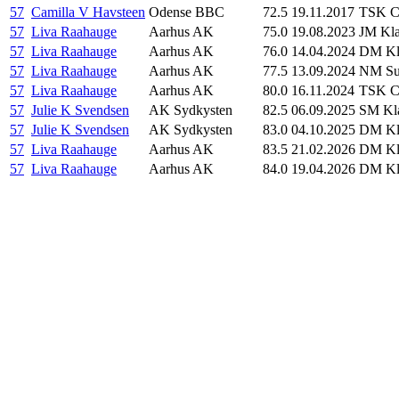
57
Camilla V Havsteen
Odense BBC
72.5
19.11.2017
TSK Cu
57
Liva Raahauge
Aarhus AK
75.0
19.08.2023
JM Kla
57
Liva Raahauge
Aarhus AK
76.0
14.04.2024
DM Kla
57
Liva Raahauge
Aarhus AK
77.5
13.09.2024
NM Sub
57
Liva Raahauge
Aarhus AK
80.0
16.11.2024
TSK Cu
57
Julie K Svendsen
AK Sydkysten
82.5
06.09.2025
SM Kla
57
Julie K Svendsen
AK Sydkysten
83.0
04.10.2025
DM Kla
57
Liva Raahauge
Aarhus AK
83.5
21.02.2026
DM Kla
57
Liva Raahauge
Aarhus AK
84.0
19.04.2026
DM Kla