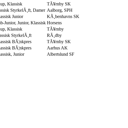
p, Klassisk
TÃ¥rnby SK
ssisk StyrkelÃ¸ft, Damer
Aalborg, SPH
ssisk Junior
KÃ¸benhavns SK
-Junior, Junior, Klassisk
Horsens
p, Klassisk
TÃ¥rnby
ssisk StyrkelÃ¸ft
RÃ¸dby
ssisk BÃ¦nkpres
TÃ¥rnby SK
ssisk BÃ¦nkpres
Aarhus AK
ssisk, Junior
Albertslund SF