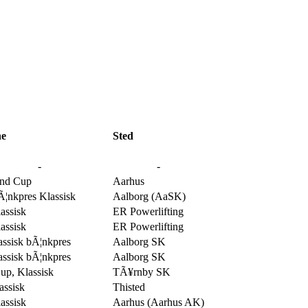
ne
Sted
-
-
and Cup
Aarhus
nkpres Klassisk
Aalborg (AaSK)
assisk
ER Powerlifting
assisk
ER Powerlifting
ssisk bÃ¦nkpres
Aalborg SK
ssisk bÃ¦nkpres
Aalborg SK
p, Klassisk
TÃ¥rnby SK
ssisk
Thisted
assisk
Aarhus (Aarhus AK)