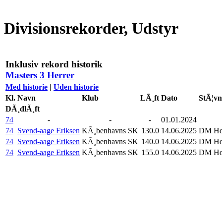
Divisionsrekorder, Udstyr
Inklusiv rekord historik
Masters 3 Herrer
Med historie
|
Uden historie
Kl.
Navn
Klub
LÃ¸ft
Dato
StÃ¦vn
DÃ¸dlÃ¸ft
74
-
-
-
01.01.2024
74
Svend-aage Eriksen
KÃ¸benhavns SK
130.0
14.06.2025
DM Hol
74
Svend-aage Eriksen
KÃ¸benhavns SK
140.0
14.06.2025
DM Hol
74
Svend-aage Eriksen
KÃ¸benhavns SK
155.0
14.06.2025
DM Hol