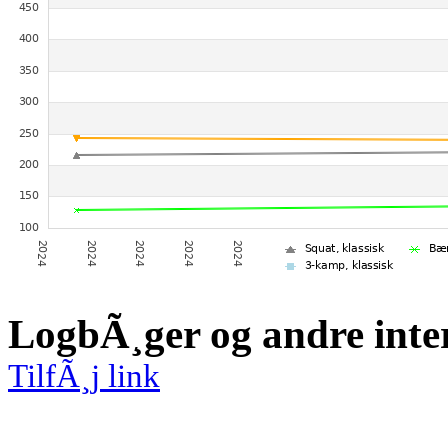
LogbÃ¸ger og andre inte
TilfÃ¸j link