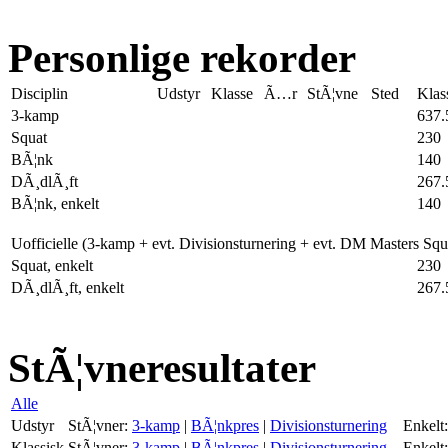
Personlige rekorder
Disciplin
Udstyr
Klasse
Ã…r
StÃ¦vne
Sted
Klas
3-kamp
637.
Squat
230
BÃ¦nk
140
DÃ¸dlÃ¸ft
267.
BÃ¦nk, enkelt
140
Uofficielle (3-kamp + evt. Divisionsturnering + evt. DM Masters Sq
Squat, enkelt
230
DÃ¸dlÃ¸ft, enkelt
267.
StÃ¦vneresultater
Alle
Udstyr
StÃ¦vner:
3-kamp
|
BÃ¦nkpres
|
Divisionsturnering
Enkelt:
Klassisk
StÃ¦vner:
3-kamp
|
BÃ¦nkpres
|
Divisionsturnering
Enkelt: