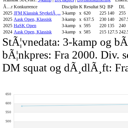
Ã…r
Konkurrence
Disciplin
K
Resultat
SQ
BP
DL
2025
JFM Klassisk StyrkelÃ¸...
3-kamp
x
620
225
140
255
2025
Aask Open, Klassisk
3-kamp
x
637.5
230
140
267.
2025
HaSK Open
3-kamp
x
595
220
135
240
2024
Aask Open, Klassisk
3-kamp
x
585
215
127.5
242.
StÃ¦vnedata: 3-kamp og bÃ¦
bÃ¦nkpres: Fra 2000. Div. 
DM squat og dÃ¸dlÃ¸ft: Fr