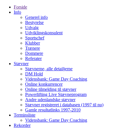
Forside
Info
Generel info
Bestyrelse
Udvalg
Udviklingskonsulent
Sportschef
Klubber
Trænere
Dommere
Referater
Stævner
Stævnerne, alle detailjerne
DM Hold
Vidensbank: Game Day Coaching
Online konkurrencer
Online tilmelding til stævner
Powerlifting Live Stævneprogram
Andre udenlandske stævner
Stævner registreret i databasen (1997 til nu)
Gamle resultatlinks 1997-2010
Terminsliste
Vidensbank: Game Day Coaching
Rekorder