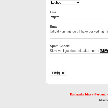
Link:
Email:
Udfyld kun hvis du vil have besked n�r l
Spam Check:
Skriv venligst disse eksakte numre
6343
Danmarks Idræts-Forbund
Idrætt