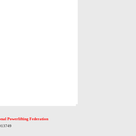
onal Powerlifting Federation
6013749