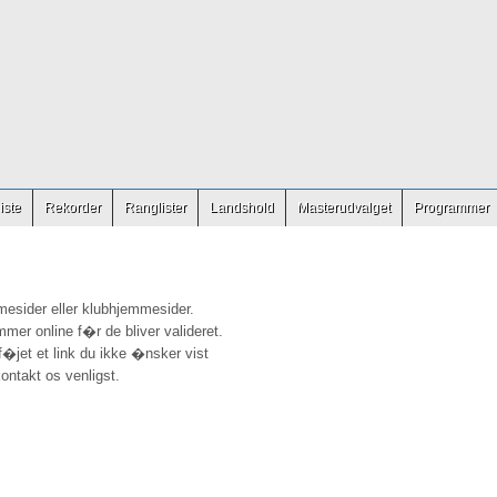
iste
Rekorder
Ranglister
Landshold
Masterudvalget
Programmer
mesider eller klubhjemmesider.
mmer online f�r de bliver valideret.
ilf�jet et link du ikke �nsker vist
ontakt os venligst.