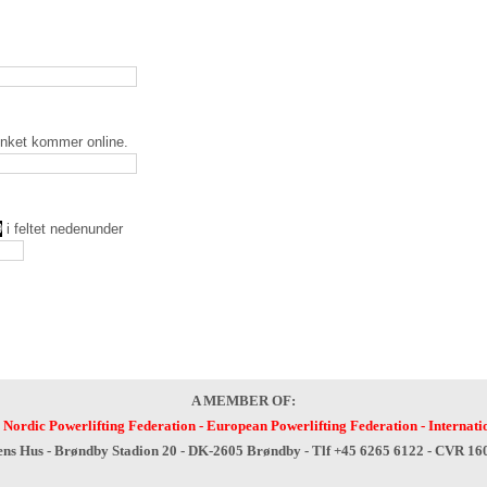
inket kommer online.
9
i feltet nedenunder
A MEMBER OF:
-
Nordic Powerlifting Federation
-
European Powerlifting Federation
-
Internati
ens Hus - Brøndby Stadion 20 - DK-2605 Brøndby - Tlf +45 6265 6122 - CVR 1