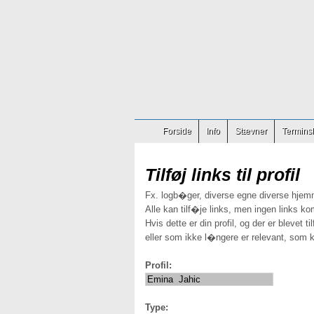
Forside
Info
Stævner
Terminsl
Tilføj links til profil
Fx. logb�ger, diverse egne diverse hjem
Alle kan tilf�je links, men ingen links ko
Hvis dette er din profil, og der er blevet t
eller som ikke l�ngere er relevant, som k
Profil:
Type: