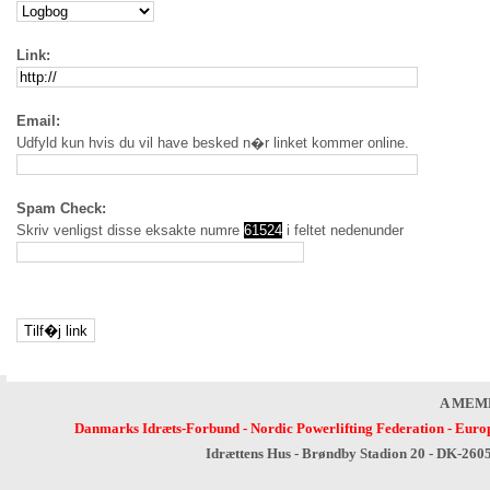
Link:
Email:
Udfyld kun hvis du vil have besked n�r linket kommer online.
Spam Check:
Skriv venligst disse eksakte numre
61524
i feltet nedenunder
A MEM
Danmarks Idræts-Forbund
-
Nordic Powerlifting Federation
-
Europ
Idrættens Hus - Brøndby Stadion 20 - DK-260