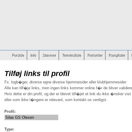
Forside
Info
Stævner
Terminsliste
Rekorder
Ranglister
Tilføj links til profil
Fx. logb�ger, diverse egne diverse hjemmesider eller klubhjemmesider.
Alle kan tilf�je links, men ingen links kommer online f�r de bliver validere
Hvis dette er din profil, og der er blevet tilf�jet et link du ikke �nsker vist
eller som ikke l�ngere er relevant, som kontakt os venligst.
Profil:
Type: