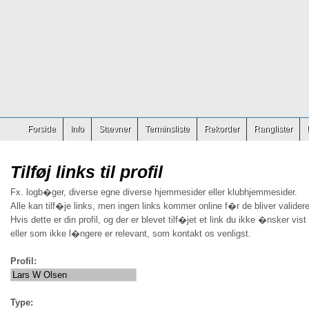
Forside
Info
Stævner
Terminsliste
Rekorder
Ranglister
Tilføj links til profil
Fx. logb�ger, diverse egne diverse hjemmesider eller klubhjemmesider.
Alle kan tilf�je links, men ingen links kommer online f�r de bliver validere
Hvis dette er din profil, og der er blevet tilf�jet et link du ikke �nsker vist
eller som ikke l�ngere er relevant, som kontakt os venligst.
Profil:
Type: