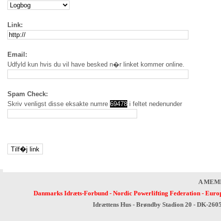
Link:
Email:
Udfyld kun hvis du vil have besked n�r linket kommer online.
Spam Check:
Skriv venligst disse eksakte numre
69478
i feltet nedenunder
A MEM
Danmarks Idræts-Forbund
-
Nordic Powerlifting Federation
-
Europ
Idrættens Hus - Brøndby Stadion 20 - DK-260