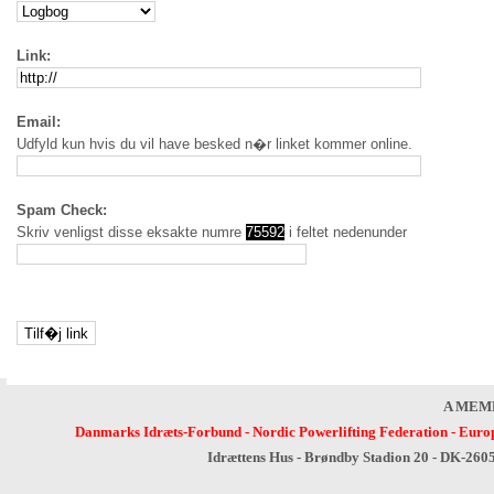
Link:
Email:
Udfyld kun hvis du vil have besked n�r linket kommer online.
Spam Check:
Skriv venligst disse eksakte numre
75592
i feltet nedenunder
A MEM
Danmarks Idræts-Forbund
-
Nordic Powerlifting Federation
-
Europ
Idrættens Hus - Brøndby Stadion 20 - DK-260