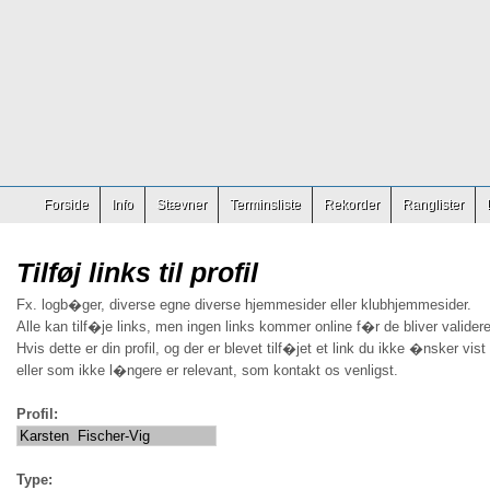
Forside
Info
Stævner
Terminsliste
Rekorder
Ranglister
Tilføj links til profil
Fx. logb�ger, diverse egne diverse hjemmesider eller klubhjemmesider.
Alle kan tilf�je links, men ingen links kommer online f�r de bliver validere
Hvis dette er din profil, og der er blevet tilf�jet et link du ikke �nsker vist
eller som ikke l�ngere er relevant, som kontakt os venligst.
Profil:
Type: