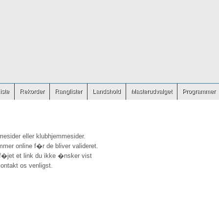
iste
Rekorder
Ranglister
Landshold
Masterudvalget
Programmer
mesider eller klubhjemmesider.
mmer online f�r de bliver valideret.
ilf�jet et link du ikke �nsker vist
ontakt os venligst.