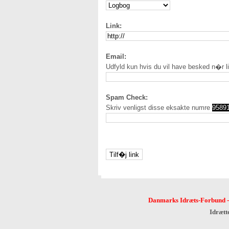
Link:
Email:
Udfyld kun hvis du vil have besked n�r l
Spam Check:
Skriv venligst disse eksakte numre
9589
Danmarks Idræts-Forbund
Idrætt