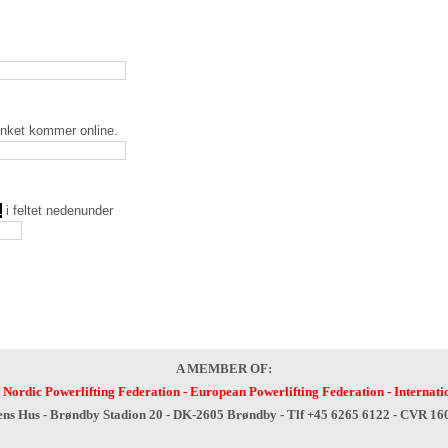
inket kommer online.
1
i feltet nedenunder
A MEMBER OF:
-
Nordic Powerlifting Federation
-
European Powerlifting Federation
-
Internati
ens Hus - Brøndby Stadion 20 - DK-2605 Brøndby - Tlf +45 6265 6122 - CVR 1