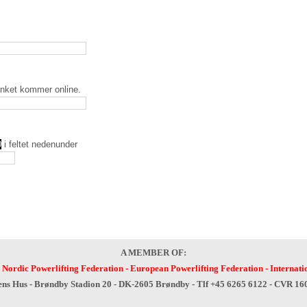
inket kommer online.
0
i feltet nedenunder
A MEMBER OF:
-
Nordic Powerlifting Federation
-
European Powerlifting Federation
-
Internati
ens Hus - Brøndby Stadion 20 - DK-2605 Brøndby - Tlf +45 6265 6122 - CVR 1