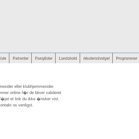
iste
Rekorder
Ranglister
Landshold
Masterudvalget
Programmer
mesider eller klubhjemmesider.
mmer online f�r de bliver valideret.
ilf�jet et link du ikke �nsker vist
ontakt os venligst.