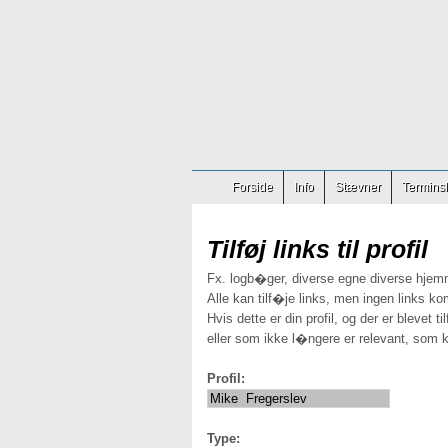
Forside
Info
Stævner
Terminsl
Tilføj links til profil
Fx. logb�ger, diverse egne diverse hjem
Alle kan tilf�je links, men ingen links ko
Hvis dette er din profil, og der er blevet t
eller som ikke l�ngere er relevant, som k
Profil:
Type: