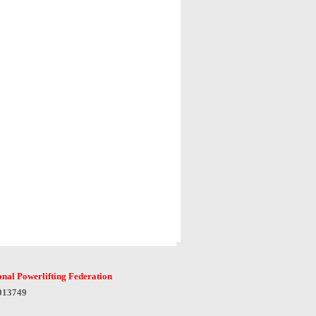
onal Powerlifting Federation
6013749