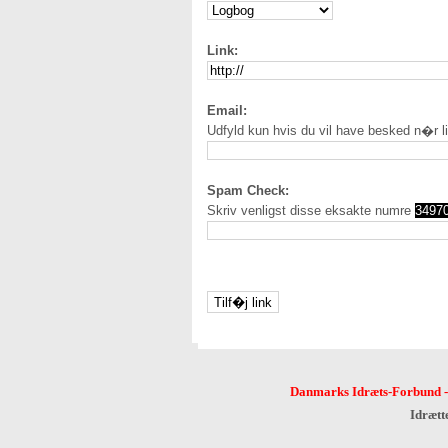
Link:
Email:
Udfyld kun hvis du vil have besked n�r l
Spam Check:
Skriv venligst disse eksakte numre
3497
Danmarks Idræts-Forbund
Idrætt